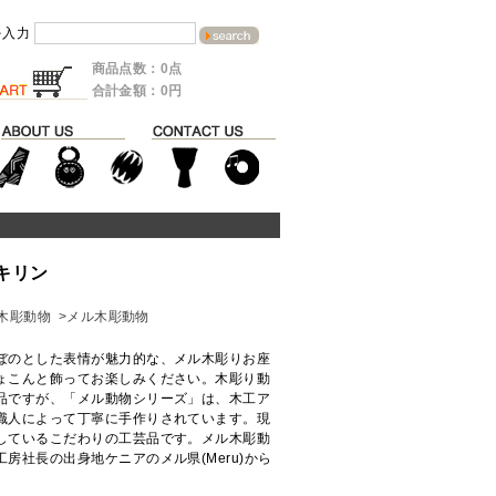
を入力
商品点数：0点
合計金額：0円
 キリン
u木彫動物
>メル木彫動物
ぼのとした表情が魅力的な、メル木彫りお座
ょこんと飾ってお楽しみください。木彫り動
品ですが、「メル動物シリーズ」は、木工ア
職人によって丁寧に手作りされています。現
しているこだわりの工芸品です。メル木彫動
房社長の出身地ケニアのメル県(Meru)から