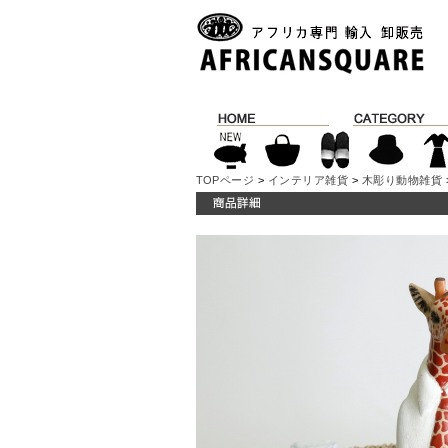
TOPページ
>
インテリア雑貨
>
木彫り動物雑貨