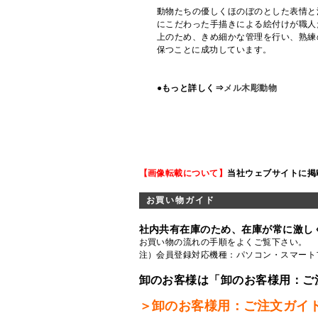
動物たちの優しくほのぼのとした表情と
にこだわった手描きによる絵付けが職人
上のため、きめ細かな管理を行い、熟練
保つことに成功しています。
●もっと詳しく⇒
メル木彫動物
【画像転載について】
当社ウェブサイトに掲
お買い物ガイド
社内共有在庫のため、在庫が常に激し
お買い物の流れの手順をよくご覧
下さい。
注）会員登録対応機種：パソコン・スマート
卸のお客様は「卸のお客様用：ご
＞卸のお客様用：ご注文ガイ