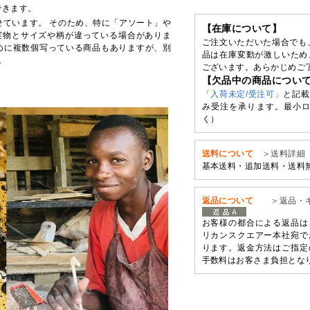
できます。
せています。 そのため、特に「アソート」や
【在庫について】
実物とサイズや柄が違っている場合がありま
ご注文いただいた場合でも
めに複数個写っている商品もありますが、別
品は在庫変動が激しいため
。
ございます。あらかじめご
【欠品中の商品につい
「入荷未定/受注可」
と記載
み受注を承ります。最小ロ
く）
送料について
＞送料詳細
基本送料・追加送料・送料
返品について
＞返品・
お客様の都合による返品は
リカンスクエアー本社宛で
ります。返金方法はご指定
手数料はお客さま負担とな