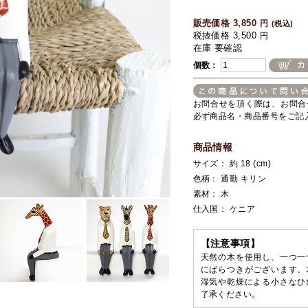
販売価格 3,850
円
(税込)
税抜価格 3,500
円
在庫 要確認
個数：
お問合せを頂く際は、お問合
必ず商品名・商品番号をご記
商品情報
サイズ： 約 18 (cm)
色柄： 通勤 キリン
素材： 木
仕入国： ケニア
【注意事項】
天然の木を使用し、一つ一
にばらつきがございます。
湿気や乾燥による小さなひ
了承ください。