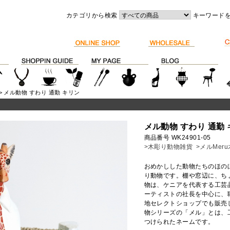
カテゴリから検索
キーワード
> メル動物 すわり 通勤 キリン
メル動物 すわり 通勤
商品番号 WK24901-05
>木彫り動物雑貨
>メルMer
おめかしした動物たちのほの
り動物です。棚や窓辺に、ち
物は、ケニアを代表する工芸
ーティストの社長を中心に、
地セレクトショップでも販売
物シリーズの「メル」とは、工
つけられたネームです。