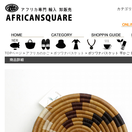
カテゴリ
TOPページ
>
アフリカのかご
>
ボツワナバスケット
> ボツワナバスケット 平かご 18