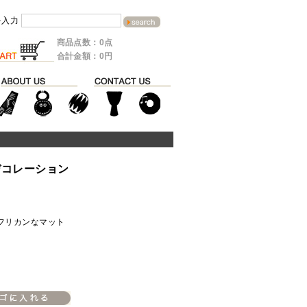
を入力
商品点数：0点
合計金額：0円
デコレーション
ト
フリカンなマット