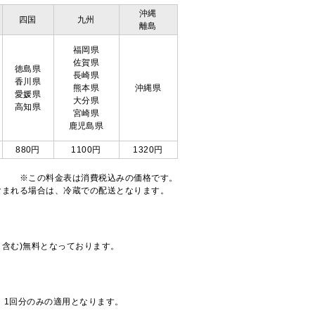
沖縄
四国
九州
離島
福岡県
佐賀県
徳島県
長崎県
香川県
熊本県
沖縄県
愛媛県
大分県
高知県
宮崎県
鹿児島県
880円
1100円
1320円
※この料金表は消費税込みの価格です。
注文が含まれる場合は、冷蔵での配送となります。
も含む)無料となっております。
、1回分のみの適用となります。