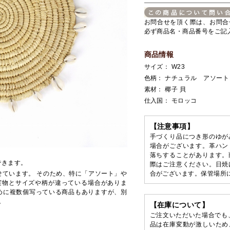
お問合せを頂く際は、お問合
必ず商品名・商品番号をご記
商品情報
サイズ： W23
色柄： ナチュラル アソート
素材： 椰子 貝
仕入国： モロッコ
【注意事項】
手づくり品につき形のゆが
場合がございます。革ハン
落ちすることがあります。
できます。
際はご注意ください。日焼
せています。 そのため、特に「アソート」や
合がございます。保管場所
実物とサイズや柄が違っている場合がありま
めに複数個写っている商品もありますが、別
。
【在庫について】
ご注文いただいた場合でも
品は在庫変動が激しいため