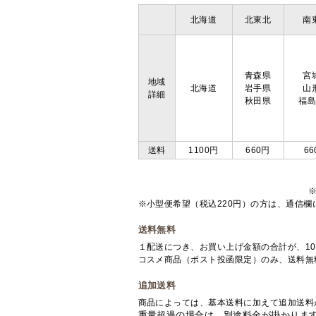
北海道
北東北
南
青森県
宮
地域
北海道
岩手県
山
詳細
秋田県
福
送料
1100円
660円
66
※小型便希望（税込220円）の方は、通信
送料無料
１配送につき、お買い上げ金額の合計が、10
コスメ商品（ポスト投函限定）のみ、送料無
追加送料
商品によっては、基本送料に加えて追加送料
重量超過の場合は、別途料金が掛かりま