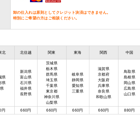
卸の仕入れは原則としてクレジット決済はできません。
特別にご希望の方はご相談ください。
東北
北信越
関東
東海
関西
中国
茨城県
栃木県
滋賀県
新潟県
鳥取県
群馬県
岐阜県
京都府
城県
富山県
島根県
埼玉県
静岡県
大阪府
形県
石川県
岡山県
千葉県
愛知県
兵庫県
島県
福井県
広島県
東京都
三重県
奈良県
長野県
山口県
神奈川県
和歌山県
山梨県
0円
660円
660円
660円
660円
880円