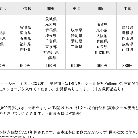
東北
北信越
関東
東海
関西
中国
茨城県
栃木県
滋賀県
新潟県
鳥取県
群馬県
岐阜県
京都府
城県
富山県
島根県
埼玉県
静岡県
大阪府
形県
石川県
岡山県
千葉県
愛知県
兵庫県
島県
福井県
広島県
東京都
三重県
奈良県
長野県
山口県
神奈川県
和歌山県
山梨県
0円
660円
660円
660円
660円
880円
※クール便 全国一律220円 温暖期（5/1-9/30） クール便対応商品がご
欄にメッセージを入れてください。お見積もりします。（非対象商品あり）
,000円(税抜き、送料含まない価格)以上のご注文の場合は送料(夏季クール便代
料とさせていただきます。（卸業者様は対象外）
が購入個数分だけ加算されます。基本送料は個数にかかわらず1回の注文に付き
すのでご注意下さい。