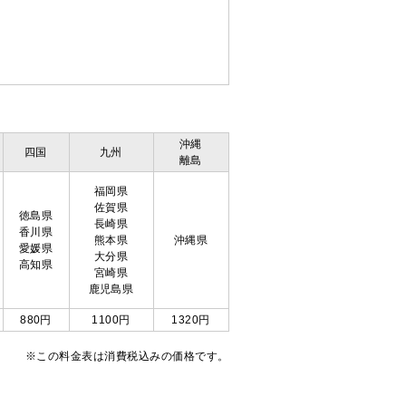
沖縄
四国
九州
離島
福岡県
佐賀県
徳島県
長崎県
香川県
熊本県
沖縄県
愛媛県
大分県
高知県
宮崎県
鹿児島県
880円
1100円
1320円
※この料金表は消費税込みの価格です。