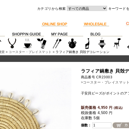
カテゴリから検索
キーワード
雑貨
>
コースター・プレイスマット
> ラフィア鍋敷き 貝殻デコレーション
ラフィア鍋敷き 貝殻
商品番号 CR23003
>コースター・プレイスマッ
子安貝ビーズがポイントのア
販売価格 4,950
円
(税込)
税抜価格 4,500
円
在庫数 5個
個数：