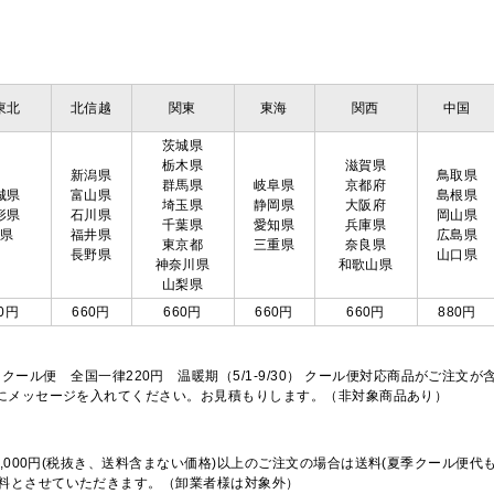
東北
北信越
関東
東海
関西
中国
茨城県
栃木県
滋賀県
新潟県
鳥取県
群馬県
岐阜県
京都府
城県
富山県
島根県
埼玉県
静岡県
大阪府
形県
石川県
岡山県
千葉県
愛知県
兵庫県
島県
福井県
広島県
東京都
三重県
奈良県
長野県
山口県
神奈川県
和歌山県
山梨県
0円
660円
660円
660円
660円
880円
※クール便 全国一律220円 温暖期（5/1-9/30） クール便対応商品がご
欄にメッセージを入れてください。お見積もりします。（非対象商品あり）
,000円(税抜き、送料含まない価格)以上のご注文の場合は送料(夏季クール便代
料とさせていただきます。（卸業者様は対象外）