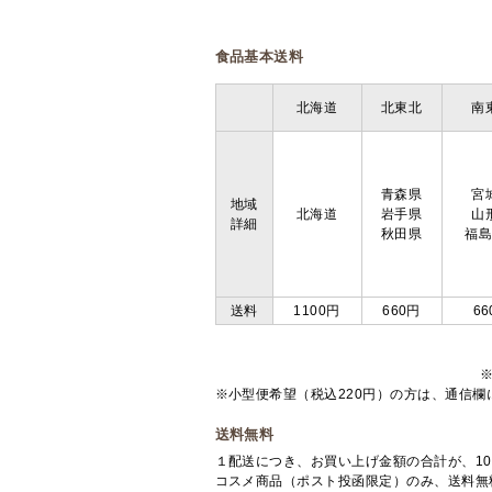
食品基本送料
北海道
北東北
南
青森県
宮
地域
北海道
岩手県
山
詳細
秋田県
福
送料
1100円
660円
66
※小型便希望（税込220円）の方は、通信
送料無料
１配送につき、お買い上げ金額の合計が、10
コスメ商品（ポスト投函限定）のみ、送料無