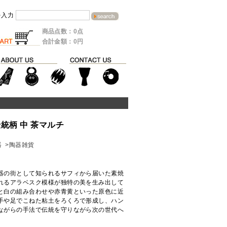
を入力
商品点数：0点
合計金額：0円
統柄 中 茶マルチ
器
>陶器雑貨
器の街として知られるサフィから届いた素焼
れるアラベスク模様が独特の美を生み出して
と白の組み合わせや赤青黄といった原色に近
手や足でこねた粘土をろくろで形成し、ハン
ながらの手法で伝統を守りながら次の世代へ