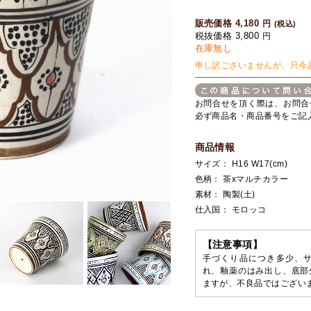
販売価格 4,180
円
(税込)
税抜価格 3,800
円
在庫無し
申し訳ございませんが、只今
お問合せを頂く際は、お問合
必ず商品名・商品番号をご記
商品情報
サイズ： H16 W17(cm)
色柄： 茶xマルチカラー
素材： 陶製(土)
仕入国： モロッコ
【注意事項】
手づくり品につき多少、
れ、釉薬のはみ出し、底部
ますが、不良品ではござい