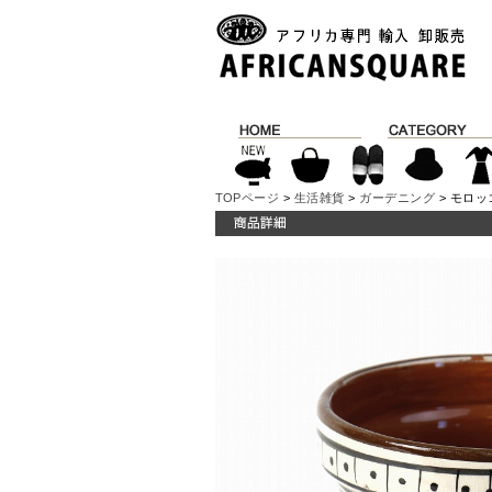
TOPページ
>
生活雑貨
>
ガーデニング
> モロッ