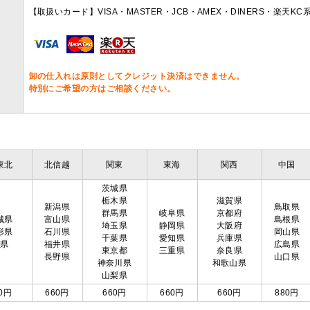
【取扱いカード】VISA・MASTER・JCB・AMEX・DINERS・楽天K
卸の仕入れは原則としてクレジット決済はできません。
特別にご希望の方はご相談ください。
東北
北信越
関東
東海
関西
中国
茨城県
栃木県
滋賀県
新潟県
鳥取県
群馬県
岐阜県
京都府
城県
富山県
島根県
埼玉県
静岡県
大阪府
形県
石川県
岡山県
千葉県
愛知県
兵庫県
島県
福井県
広島県
東京都
三重県
奈良県
長野県
山口県
神奈川県
和歌山県
山梨県
0円
660円
660円
660円
660円
880円