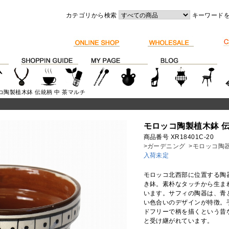
カテゴリから検索
キーワード
コ陶製植木鉢 伝統柄 中 茶マルチ
モロッコ陶製植木鉢 伝
商品番号 XR18401C-20
>ガーデニング
>モロッコ陶
入荷未定
モロッコ北西部に位置する陶
き鉢。素朴なタッチから生ま
います。サフィの陶器は、青
い色合いのデザインが特徴。
ドフリーで柄を描くという昔
と受け継がれています。