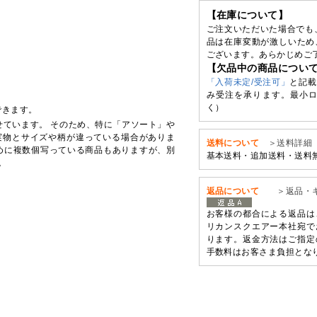
【在庫について】
ご注文いただいた場合でも
品は在庫変動が激しいため
ございます。あらかじめご
【欠品中の商品につい
「入荷未定/受注可」
と記載
み受注を承ります。最小ロ
く）
できます。
せています。 そのため、特に「アソート」や
実物とサイズや柄が違っている場合がありま
送料について
＞送料詳細
めに複数個写っている商品もありますが、別
基本送料・追加送料・送料
。
返品について
＞返品・
お客様の都合による返品は
リカンスクエアー本社宛で
ります。返金方法はご指定
手数料はお客さま負担とな