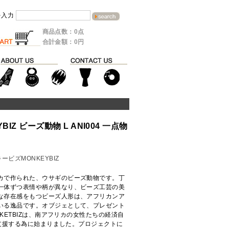
を入力
商品点数：0点
合計金額：0円
IZ ビーズ動物 L ANI004 一点物
ービズMONKEYBIZ
カで作られた、ウサギのビーズ動物です。丁
一体ずつ表情や柄が異なり、ビーズ工芸の美
な存在感をもつビーズ人形は、アフリカンア
いる逸品です。オブジェとして、プレゼント
KETBIZは、南アフリカの女性たちの経済自
を支援する為に始まりました。プロジェクトに