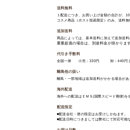
送料無料
１配送につき、お買い上げ金額の合計が、10
コスメ商品（ポスト投函限定）のみ、送料無
追加送料
商品によっては、基本送料に加えて追加送料
重量超過の場合は、別途料金が掛かりま
代引き手数料
全国一律 小売：330円 卸：440円 (
離島他の扱い
離島・一部地域は追加送料がかかる場合があ
海外配送
海外への配送はＥＭＳ(国際スピード郵便)
配送指定
■配送会社・便の指定はお受けしかねます。
■配送日時につきましては弊社にて対応可能
お届け日数