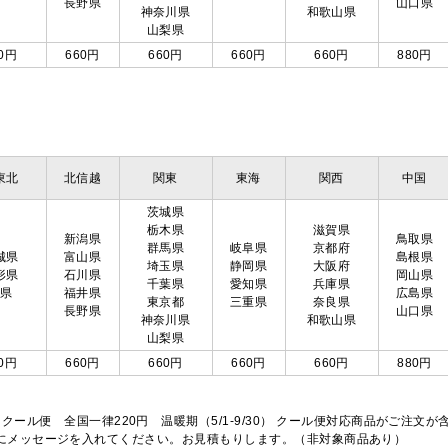
長野県
山口県
神奈川県
和歌山県
山梨県
0円
660円
660円
660円
660円
880円
東北
北信越
関東
東海
関西
中国
茨城県
栃木県
滋賀県
新潟県
鳥取県
群馬県
岐阜県
京都府
城県
富山県
島根県
埼玉県
静岡県
大阪府
形県
石川県
岡山県
千葉県
愛知県
兵庫県
島県
福井県
広島県
東京都
三重県
奈良県
長野県
山口県
神奈川県
和歌山県
山梨県
0円
660円
660円
660円
660円
880円
※クール便 全国一律220円 温暖期（5/1-9/30） クール便対応商品がご
欄にメッセージを入れてください。お見積もりします。（非対象商品あり）