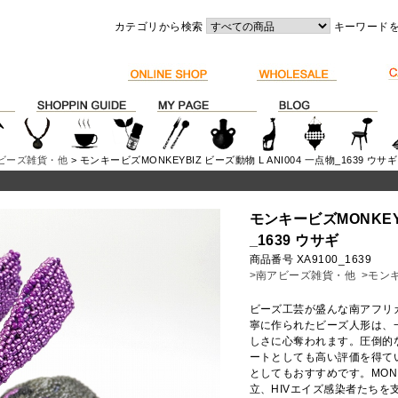
カテゴリから検索
キーワード
ビーズ雑貨・他
> モンキービズMONKEYBIZ ビーズ動物 L ANI004 一点物_1639 ウサギ
モンキービズMONKEYB
_1639 ウサギ
商品番号 XA9100_1639
>南アビーズ雑貨・他
>モンキ
ビーズ工芸が盛んな南アフリ
寧に作られたビーズ人形は、
しさに心奪われます。圧倒的
ートとしても高い評価を得て
としてもおすすめです。MON
立、HIVエイズ感染者たち