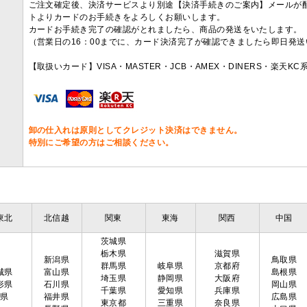
ご注文確定後、決済サービスより別途【決済手続きのご案内】メールが
トよりカードのお手続きをよろしくお願いします。
カードお手続き完了の確認がとれましたら、商品の発送をいたします。
（営業日の16：00までに、カード決済完了が確認できましたら即日発
【取扱いカード】VISA・MASTER・JCB・AMEX・DINERS・楽天K
卸の仕入れは原則としてクレジット決済はできません。
特別にご希望の方はご相談ください。
東北
北信越
関東
東海
関西
中国
茨城県
栃木県
滋賀県
新潟県
鳥取県
群馬県
岐阜県
京都府
城県
富山県
島根県
埼玉県
静岡県
大阪府
形県
石川県
岡山県
千葉県
愛知県
兵庫県
島県
福井県
広島県
東京都
三重県
奈良県