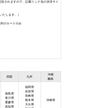
配信されますので、記載リンク先の決済サイ
送いたします。）
C系列のカードのみ
沖縄
四国
九州
離島
福岡県
佐賀県
徳島県
長崎県
香川県
熊本県
沖縄県
愛媛県
大分県
高知県