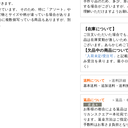
手作り品のため、多少、形
できます。
する場合がございますが、
せています。 そのため、特に「アソート」や
理解いただけますようお願
実物とサイズや柄が違っている場合がありま
めに複数個写っている商品もありますが、別
。
【在庫について】
ご注文いただいた場合でも
品は在庫変動が激しいため
ございます。あらかじめご
【欠品中の商品につい
「入荷未定/受注可」
と記載
み受注を承ります。最小ロ
く）
送料について
＞送料詳細
基本送料・追加送料・送料
返品について
＞返品・
お客様の都合による返品は
リカンスクエアー本社宛で
ります。返金方法はご指定
手数料はお客さま負担とな