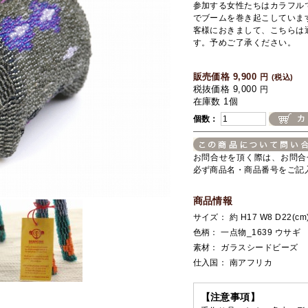
参加する女性たちはカラフル
でブームを巻き起こしていま
客様におきまして、こちらは
す。予めご了承ください。
販売価格 9,900
円
(税込)
税抜価格 9,000
円
在庫数 1個
個数：
お問合せを頂く際は、お問合
必ず商品名・商品番号をご記
商品情報
サイズ： 約 H17 W8 D22(cm
色柄： 一点物_1639 ウサギ
素材： ガラスシードビーズ
仕入国： 南アフリカ
【注意事項】