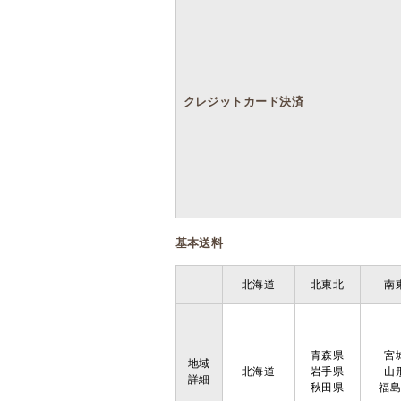
クレジットカード決済
基本送料
北海道
北東北
南
青森県
宮
地域
北海道
岩手県
山
詳細
秋田県
福