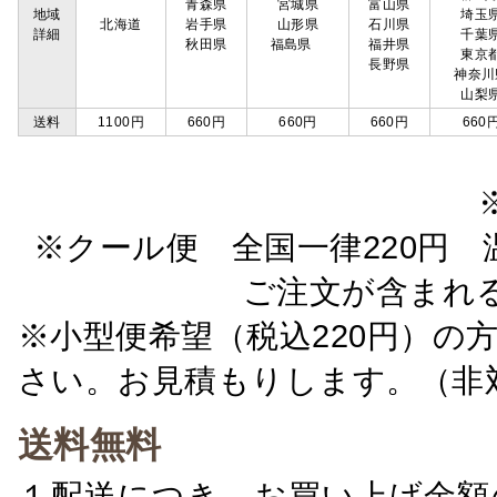
青森県
宮城県
富山県
地域
埼玉
北海道
岩手県
山形県
石川県
詳細
千葉
秋田県
福島県
福井県
東京
長野県
神奈川
山梨
送料
1100円
660円
660円
660円
660
※クール便 全国一律220円 温
ご注文が含まれ
※小型便希望（税込220円）の
さい。お見積もりします。（非
送料無料
１配送につき、お買い上げ金額の