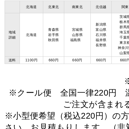
北海道
北東北
南東北
北信越
関東
茨城
栃木
新潟県
群馬
青森県
宮城県
富山県
地域
埼玉
北海道
岩手県
山形県
石川県
詳細
千葉
秋田県
福島県
福井県
東京
長野県
神奈川
山梨
送料
1100円
660円
660円
660円
660
※クール便 全国一律220円 温
ご注文が含まれ
※小型便希望（税込220円）の
さい。お見積もりします。（非