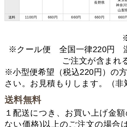
東京
長野県
神奈川
山梨
送料
1100円
660円
660円
660円
660
※クール便 全国一律220円 温
ご注文が含まれ
※小型便希望（税込220円）の
さい。お見積もりします。（非
送料無料
１配送につき、お買い上げ金額の
ない価格)以上のご注文の場合