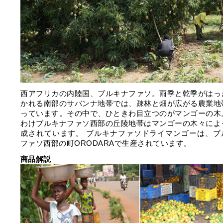
⻄アフリカの内陸国、ブルキナファソ。⾬季と乾季がはっ
かれる南部のサバンナ地帯では、疎林と畑が広がる農業地
っています。その中で、ひときわ⽬⽴つのがマンゴーの⽊
わけブルキナファソ⻄部の丘陵地帯はマンゴーの⽊々によ
成されています。 ブルキナファソドライマンゴーは、ブ
ファソ⻄部の町ORODARAで生産されています。
商品解説