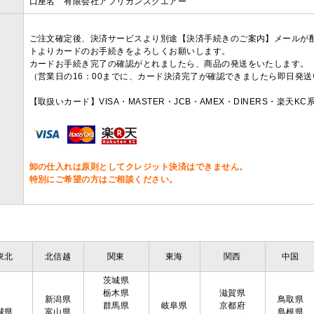
口座名 有限会社アフリカンスクエアー
ご注文確定後、決済サービスより別途【決済手続きのご案内】メールが
トよりカードのお手続きをよろしくお願いします。
カードお手続き完了の確認がとれましたら、商品の発送をいたします。
（営業日の16：00までに、カード決済完了が確認できましたら即日発
【取扱いカード】VISA・MASTER・JCB・AMEX・DINERS・楽天K
卸の仕入れは原則としてクレジット決済はできません。
特別にご希望の方はご相談ください。
東北
北信越
関東
東海
関西
中国
茨城県
栃木県
滋賀県
新潟県
鳥取県
群馬県
岐阜県
京都府
城県
富山県
島根県