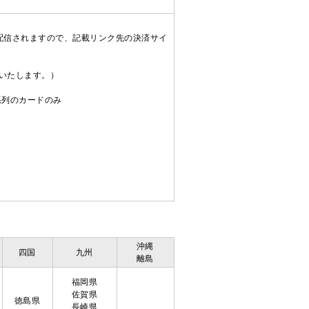
配信されますので、記載リンク先の決済サイ
送いたします。）
C系列のカードのみ
沖縄
四国
九州
離島
福岡県
佐賀県
徳島県
長崎県