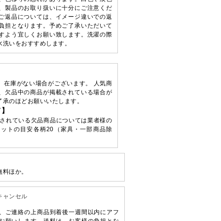
、製品のお取り扱いに十分にご注意くだ
ご返品については、イメージ違いでの返
負担となります。予めご了承いただいて
すよう宜しくお願い致します。洗濯の際
水洗いをおすすめします。
、在庫がない場合がございます。 人気商
、欠品中の商品が掲載されている場合が
了承のほどお願いいたします。
て】
されている欠品商品については業者様の
ットの目安各柄20（家具・一部商品除
無料ほか。
キャンセル
、ご連絡の上商品到着後一週間以内にアフ