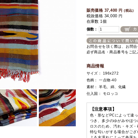
販売価格 37,400
円
(税込)
税抜価格 34,000
円
在庫数 1個
個数：
お問合せを頂く際は、お問合
必ず商品名・商品番号をご記
商品情報
サイズ： 196x272
色柄： 一点物-40
素材： 羊毛、綿、化繊
仕入国： モロッコ
【注意事項】
色・形などPCによって違
つき、多少のゆがみやほつ
ロスのため、汚れ・キズ・
特な匂いがする場合がござ
よる水濡れによって色落ち