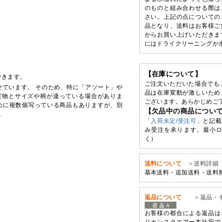
のものと組み合わせる際は
さい。上記の点についての
品となり、送料はお客様ご
からお買い上げいただきま
にはドライクリーニングか
【在庫について】
できます。
ご注文いただいた場合でも
せています。 そのため、特に「アソート」や
品は在庫変動が激しいため
実物とサイズや柄が違っている場合がありま
ございます。あらかじめご
めに複数個写っている商品もありますが、別
【欠品中の商品につい
。
「入荷未定/受注可」
と記載
み受注を承ります。最小ロ
く）
送料について
＞送料詳細
基本送料・追加送料・送料
返品について
＞返品・
お客様の都合による返品は