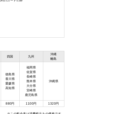
C系列のカードのみ
沖縄
四国
九州
離島
福岡県
佐賀県
徳島県
長崎県
香川県
熊本県
沖縄県
愛媛県
大分県
高知県
宮崎県
鹿児島県
880円
1100円
1320円
※この料金表は消費税込みの価格です。