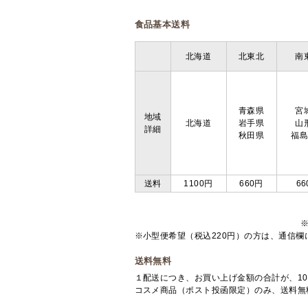
食品基本送料
北海道
北東北
南
青森県
宮
地域
北海道
岩手県
山
詳細
秋田県
福
送料
1100円
660円
66
※小型便希望（税込220円）の方は、通信
送料無料
１配送につき、お買い上げ金額の合計が、10
コスメ商品（ポスト投函限定）のみ、送料無