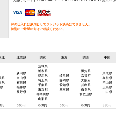
【取扱いカード】VISA・MASTER・JCB・AMEX・DINERS・楽天K
卸の仕入れは原則としてクレジット決済はできません。
特別にご希望の方はご相談ください。
東北
北信越
関東
東海
関西
中国
茨城県
栃木県
滋賀県
新潟県
鳥取県
群馬県
岐阜県
京都府
城県
富山県
島根県
埼玉県
静岡県
大阪府
形県
石川県
岡山県
千葉県
愛知県
兵庫県
島県
福井県
広島県
東京都
三重県
奈良県
長野県
山口県
神奈川県
和歌山県
山梨県
0円
660円
660円
660円
660円
880円