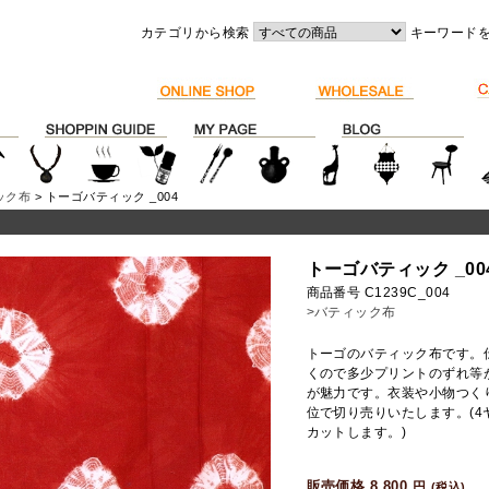
カテゴリから検索
キーワード
ック布
> トーゴバティック _004
トーゴバティック _00
商品番号 C1239C_004
>バティック布
トーゴのバティック布です。
くので多少プリントのずれ等
が魅力です。衣装や小物つく
位で切り売りいたします。(
カットします。)
販売価格 8,800
円
(税込)