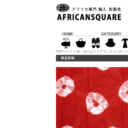
TOPページ
>
布・ホームファブリック
>
バティ