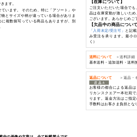
【在庫について】
できます。
ご注文いただいた場合でも
せています。 そのため、特に「アソート」や
品は在庫変動が激しいため
実物とサイズや柄が違っている場合がありま
ございます。あらかじめご
めに複数個写っている商品もありますが、別
【欠品中の商品につい
。
「入荷未定/受注可」
と記載
み受注を承ります。最小ロ
く）
送料について
＞送料詳細
基本送料・追加送料・送料
返品について
＞返品・
お客様の都合による返品は
リカンスクエアー本社宛で
ります。返金方法はご指定
手数料はお客さま負担とな
載中の画像や文章は、全て転載禁止です。