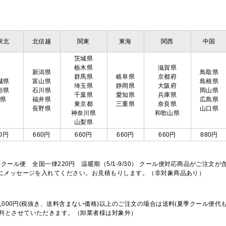
東北
北信越
関東
東海
関西
中国
茨城県
栃木県
滋賀県
新潟県
鳥取県
群馬県
岐阜県
京都府
城県
富山県
島根県
埼玉県
静岡県
大阪府
形県
石川県
岡山県
千葉県
愛知県
兵庫県
島県
福井県
広島県
東京都
三重県
奈良県
長野県
山口県
神奈川県
和歌山県
山梨県
0円
660円
660円
660円
660円
880円
※クール便 全国一律220円 温暖期（5/1-9/30） クール便対応商品がご
欄にメッセージを入れてください。お見積もりします。（非対象商品あり）
,000円(税抜き、送料含まない価格)以上のご注文の場合は送料(夏季クール便代
料とさせていただきます。（卸業者様は対象外）