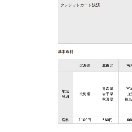
クレジットカード決済
基本送料
北海道
北東北
南
青森県
宮
地域
北海道
岩手県
山
詳細
秋田県
福
送料
1100円
660円
66