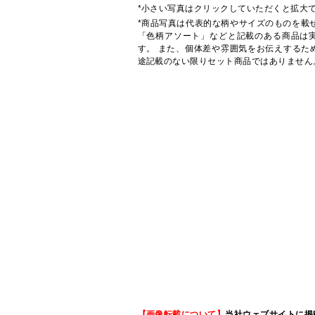
*小さい写真はクリックしていただくと拡大
*商品写真は代表的な柄やサイズのものを載
「色柄アソート」などと記載のある商品は
す。 また、個体差や雰囲気をお伝えするた
途記載のない限りセット商品ではありません
【画像転載について】
当社ウェブサイトに掲