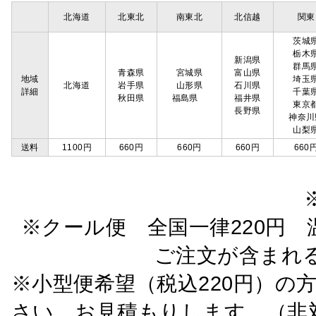
北海道
北東北
南東北
北信越
関東
茨城
栃木
新潟県
群馬
青森県
宮城県
富山県
地域
埼玉
北海道
岩手県
山形県
石川県
詳細
千葉
秋田県
福島県
福井県
東京
長野県
神奈川
山梨
送料
1100円
660円
660円
660円
660
※クール便 全国一律220円 温
ご注文が含まれ
※小型便希望（税込220円）の
さい。お見積もりします。（非