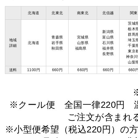
北海道
北東北
南東北
北信越
関東
茨城
栃木
新潟県
群馬
青森県
宮城県
富山県
地域
埼玉
北海道
岩手県
山形県
石川県
詳細
千葉
秋田県
福島県
福井県
東京
長野県
神奈川
山梨
送料
1100円
660円
660円
660円
660
※クール便 全国一律220円 温
ご注文が含まれ
※小型便希望（税込220円）の