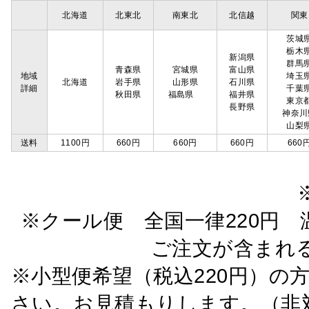
北海道
北東北
南東北
北信越
関東
茨城
栃木
新潟県
群馬
青森県
宮城県
富山県
地域
埼玉
北海道
岩手県
山形県
石川県
詳細
千葉
秋田県
福島県
福井県
東京
長野県
神奈川
山梨
送料
1100円
660円
660円
660円
660
※クール便 全国一律220円 温
ご注文が含まれ
※小型便希望（税込220円）の
さい。お見積もりします。（非