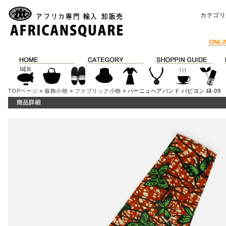
カテゴリ
TOPページ
>
服飾小物
>
ファブリック小物
> パーニュヘアバンド パピヨン 緑 09