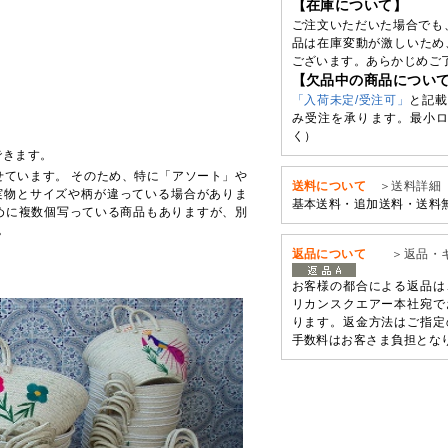
【在庫について】
ご注文いただいた場合でも
品は在庫変動が激しいため
ございます。あらかじめご
【欠品中の商品につい
「入荷未定/受注可」
と記載
み受注を承ります。最小ロ
く）
できます。
せています。 そのため、特に「アソート」や
送料について
＞送料詳細
実物とサイズや柄が違っている場合がありま
基本送料・追加送料・送料
めに複数個写っている商品もありますが、別
。
返品について
＞返品・
お客様の都合による返品は
リカンスクエアー本社宛で
ります。返金方法はご指定
手数料はお客さま負担とな