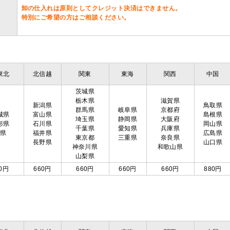
卸の仕入れは原則としてクレジット決済はできません。
特別にご希望の方はご相談ください。
東北
北信越
関東
東海
関西
中国
茨城県
栃木県
滋賀県
新潟県
鳥取県
群馬県
岐阜県
京都府
城県
富山県
島根県
埼玉県
静岡県
大阪府
形県
石川県
岡山県
千葉県
愛知県
兵庫県
島県
福井県
広島県
東京都
三重県
奈良県
長野県
山口県
神奈川県
和歌山県
山梨県
0円
660円
660円
660円
660円
880円