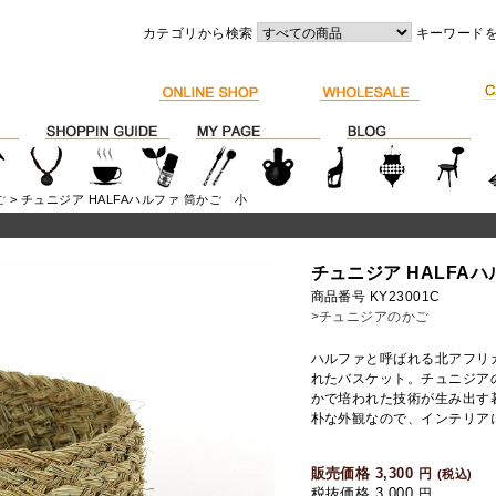
カテゴリから検索
キーワード
ご
> チュニジア HALFAハルファ 筒かご 小
チュニジア HALFA
商品番号 KY23001C
>チュニジアのかご
ハルファと呼ばれる北アフリ
れたバスケット。チュニジア
かで培われた技術が生み出す
朴な外観なので、インテリア
販売価格 3,300
円
(税込)
税抜価格 3,000
円