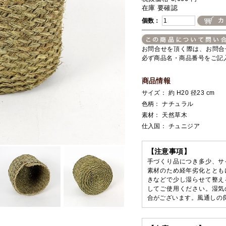
在庫 要確認
個数：
お問合せを頂く際は、お問合
必ず商品名・商品番号をご記
商品情報
サイズ： 約 H20 径23 cm
色柄： ナチュラル
素材： 天然草木
仕入国： チュニジア
【注意事項】
手づくり品につき多少、サ
素材のため経年劣化ととも
きなどで少し湿らせて整え
してご使用ください。湿気
合がございます。風通しの