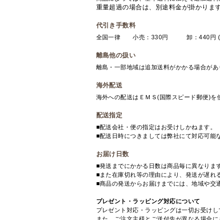
重量超過の場合は、別途料金が掛かりま
代引き手数料
全国一律 小売：330円 卸：440円 (
離島他の扱い
離島・一部地域は追加送料がかかる場合があ
海外配送
海外への配送はＥＭＳ(国際スピード郵便)
配送指定
■配送会社・便の指定はお受けしかねます。
■配送日時につきましては弊社にて対応可能
お届け日数
■発送までにかかる日数は商品毎に異なりま
■また在庫切れ等の理由により、発送が遅れ
■商品の発送からお届けまでには、地域や交
プレゼント・ラッピング対応について
プレゼント対応・ラッピングは一切お受けし
また、ご注文主様とご送付先が異なる場合に