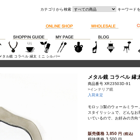
カテゴリから検索
キーワード
 メタル鏡 コラベル 縁太 ミニ シルバー
メタル鏡 コラベル 縁
商品番号 XR23503D-91
>インテリア鏡
入荷未定
モロッコ製のウォールミラー
スタイリッシュで、どんなお
いているので、お好みの方向
販売価格 3,850
円
(税込)
税抜価格 3,500
円