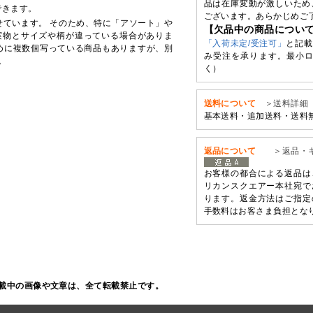
品は在庫変動が激しいため
できます。
ございます。あらかじめご
せています。 そのため、特に「アソート」や
【欠品中の商品につい
実物とサイズや柄が違っている場合がありま
「入荷未定/受注可」
と記載
めに複数個写っている商品もありますが、別
み受注を承ります。最小ロ
。
く）
送料について
＞送料詳細
基本送料・追加送料・送料
返品について
＞返品・
お客様の都合による返品は
リカンスクエアー本社宛で
ります。返金方法はご指定
手数料はお客さま負担とな
載中の画像や文章は、全て転載禁止です。