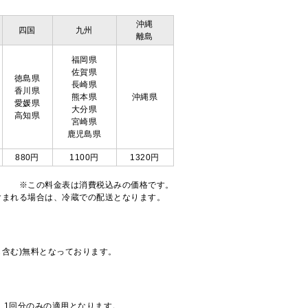
沖縄
四国
九州
離島
福岡県
佐賀県
徳島県
長崎県
香川県
熊本県
沖縄県
愛媛県
大分県
高知県
宮崎県
鹿児島県
880円
1100円
1320円
※この料金表は消費税込みの価格です。
注文が含まれる場合は、冷蔵での配送となります。
も含む)無料となっております。
、1回分のみの適用となります。