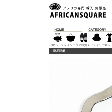
TOPページ
>
インテリア雑貨
>
インテリア鏡
>