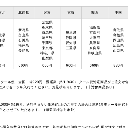
東北
北信越
関東
東海
関西
中国
茨城県
栃木県
滋賀県
新潟県
鳥取県
群馬県
岐阜県
京都府
城県
富山県
島根県
埼玉県
静岡県
大阪府
形県
石川県
岡山県
千葉県
愛知県
兵庫県
島県
福井県
広島県
東京都
三重県
奈良県
長野県
山口県
神奈川県
和歌山県
山梨県
0円
660円
660円
660円
660円
880円
※クール便 全国一律220円 温暖期（5/1-9/30） クール便対応商品がご
欄にメッセージを入れてください。お見積もりします。（非対象商品あり）
,000円(税抜き、送料含まない価格)以上のご注文の場合は送料(夏季クール便代
料とさせていただきます。（卸業者様は対象外）
が購入個数分だけ加算されます。基本送料は個数にかかわらず1回の注文に付き