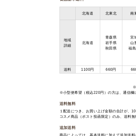
北海道
北東北
南
青森県
宮
地域
北海道
岩手県
山
詳細
秋田県
福
送料
1100円
660円
66
※小型便希望（税込220円）の方は、通信
送料無料
１配送につき、お買い上げ金額の合計が、10
コスメ商品（ポスト投函限定）のみ、送料無
追加送料
商品によっては、基本送料に加えて追加送料