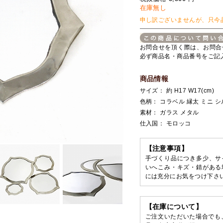
在庫無し
申し訳ございませんが、只今
お問合せを頂く際は、お問合
必ず商品名・商品番号をご記
商品情報
サイズ： 約 H17 W17(cm)
色柄： コラベル 縁太 ミニ 
素材： ガラス メタル
仕入国： モロッコ
【注意事項】
手づくり品につき多少、サ
いへこみ・キズ・錆がある
には充分にお気をつけ下さ
【在庫について】
ご注文いただいた場合でも