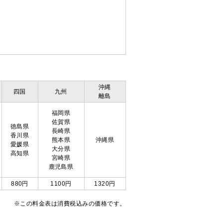
沖縄
四国
九州
離島
福岡県
佐賀県
徳島県
長崎県
香川県
熊本県
沖縄県
愛媛県
大分県
高知県
宮崎県
鹿児島県
880円
1100円
1320円
※この料金表は消費税込みの価格です。