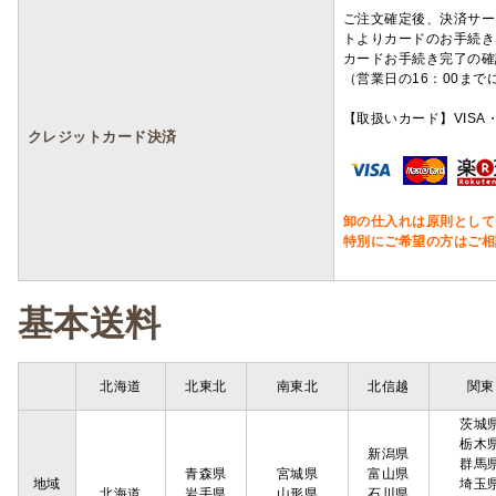
ご注文確定後、決済サー
トよりカードのお手続き
カードお手続き完了の確
（営業日の16：00ま
【取扱いカード】VISA・
クレジットカード決済
卸の仕入れは原則として
特別にご希望の方はご相
基本送料
北海道
北東北
南東北
北信越
関東
茨城
栃木
新潟県
群馬
青森県
宮城県
富山県
地域
埼玉
北海道
岩手県
山形県
石川県