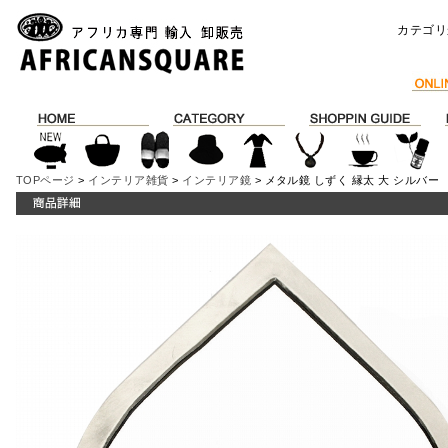
カテゴリ
TOPページ
>
インテリア雑貨
>
インテリア鏡
> メタル鏡 しずく 縁太 大 シルバー