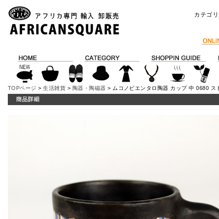
カテゴリ
TOPページ
>
生活雑貨
>
陶器・陶磁器
> ムコノビエンタロ陶器 カップ 中 0680 