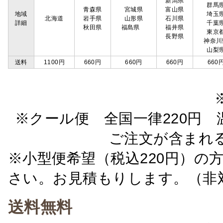
新潟県
群馬
青森県
宮城県
富山県
地域
埼玉
北海道
岩手県
山形県
石川県
詳細
千葉
秋田県
福島県
福井県
東京
長野県
神奈川
山梨
送料
1100円
660円
660円
660円
660
※クール便 全国一律220円 温
ご注文が含まれ
※小型便希望（税込220円）の
さい。お見積もりします。（非
送料無料