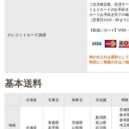
ご注文確定後、決済サー
トよりカードのお手続き
カードお手続き完了の確
（営業日の16：00ま
【取扱いカード】VISA・
クレジットカード決済
卸の仕入れは原則として
特別にご希望の方はご相
基本送料
北海道
北東北
南東北
北信越
関東
茨城
栃木
新潟県
群馬
青森県
宮城県
富山県
地域
埼玉
北海道
岩手県
山形県
石川県