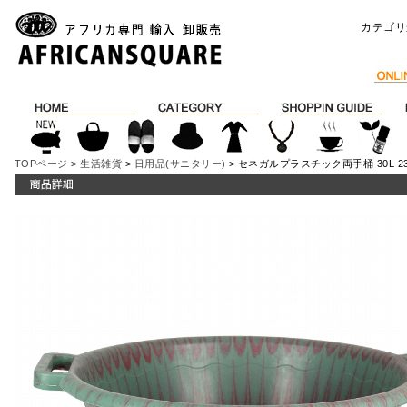
カテゴリ
TOPページ
>
生活雑貨
>
日用品(サニタリー)
> セネガルプラスチック両手桶 30L 23