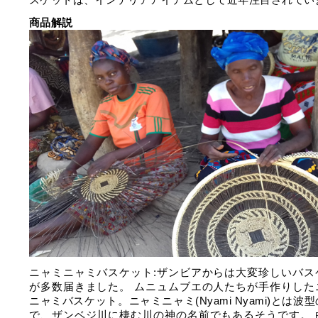
商品解説
ニャミニャミバスケット:ザンビアからは大変珍しいバス
が多数届きました。 ムニュムブエの人たちが手作りした
ニャミバスケット。ニャミニャミ(Nyami Nyami)とは波
で、ザンベジ川に棲む川の神の名前でもあるそうです。 