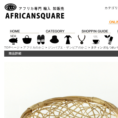
カテゴリ
TOPページ
>
アフリカのかご
>
ジンバブエ・ザンビアのかご
> タティンガもつれバ