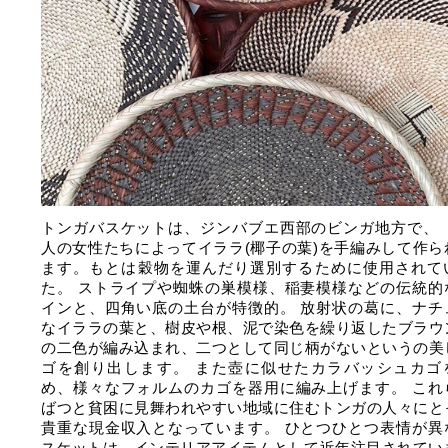
トンガバスケットは、ジンバブエ西部のビンガ地方で、 
人の女性たちによってイララ(椰子の葉)を手編みして作ら
ます。もとは穀物を運んだり選別するために使用されて
た。 ストライプや蜘蛛の巣模様、稲妻模様などの伝統的
インと、四角い底の土台が特徴的。 放射状の葛に、ナチ
なイララの葉と、樹皮や根、泥で染色を繰り返したブラウ
の二色が編み込まれ、二つとして同じ柄がないというの美
ゴを創り出します。 また壺に似せたカラバッシュカゴ
め、様々なフォルムのカゴを器用に編み上げます。 これ
ばつと貧困に見舞われやすい地域に住むトンガの人々にと
貴重な現金収入となっています。 ひとつひとつ表情が異
スケットは、インテリアアイテムとして近年注目されてい