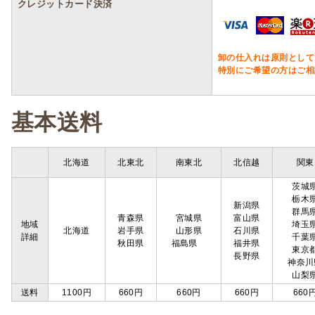
クレジットカード決済
卸の仕入れは原則として
特別にご希望の方はご相
基本送料
北海道
北東北
南東北
北信越
関東
茨城
栃木
新潟県
群馬
青森県
宮城県
富山県
地域
埼玉
北海道
岩手県
山形県
石川県
詳細
千葉
秋田県
福島県
福井県
東京
長野県
神奈川
山梨
送料
1100円
660円
660円
660円
660