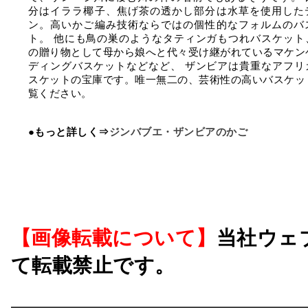
分はイララ椰子、焦げ茶の透かし部分は水草を使用した
ン。高いかご編み技術ならではの個性的なフォルムのバ
ト。 他にも鳥の巣のようなタティンガもつれバスケット
の贈り物として母から娘へと代々受け継がれているマケン
ディングバスケットなどなど、 ザンビアは貴重なアフリ
スケットの宝庫です。唯一無二の、芸術性の高いバスケッ
覧ください。
●もっと詳しく⇒
ジンバブエ・ザンビアのかご
【画像転載について】
当社ウェ
て転載禁止です。