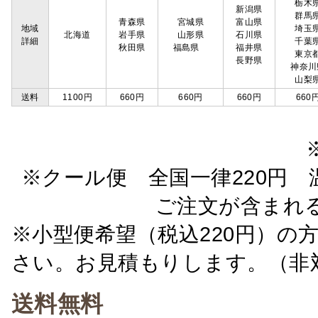
栃木
新潟県
群馬
青森県
宮城県
富山県
地域
埼玉
北海道
岩手県
山形県
石川県
詳細
千葉
秋田県
福島県
福井県
東京
長野県
神奈川
山梨
送料
1100円
660円
660円
660円
660
※クール便 全国一律220円 温
ご注文が含まれ
※小型便希望（税込220円）の
さい。お見積もりします。（非
送料無料