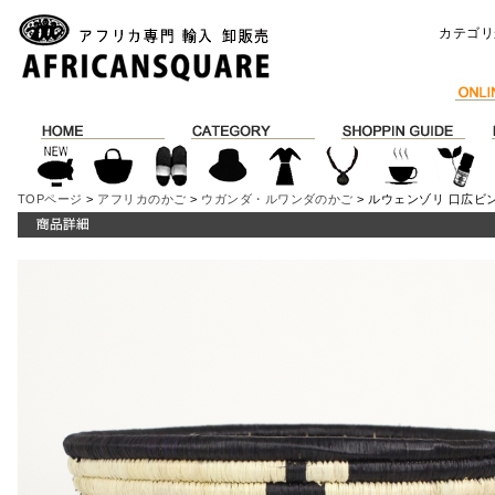
カテゴリ
TOPページ
>
アフリカのかご
>
ウガンダ・ルワンダのかご
> ルウェンゾリ 口広ビ