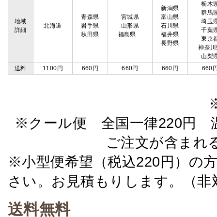
栃木
新潟県
群馬
青森県
宮城県
富山県
地域
埼玉
北海道
岩手県
山形県
石川県
詳細
千葉
秋田県
福島県
福井県
東京
長野県
神奈川
山梨
送料
1100円
660円
660円
660円
660
※クール便 全国一律220円 温
ご注文が含まれ
※小型便希望（税込220円）の
さい。お見積もりします。（非
送料無料