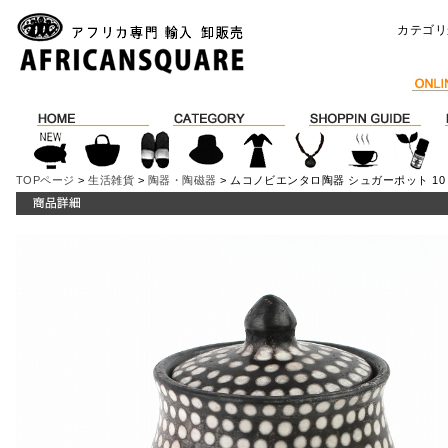
カテゴリ
TOPページ
>
生活雑貨
>
陶器・陶磁器
> ムコノビエンタロ陶器 シュガーポット 10