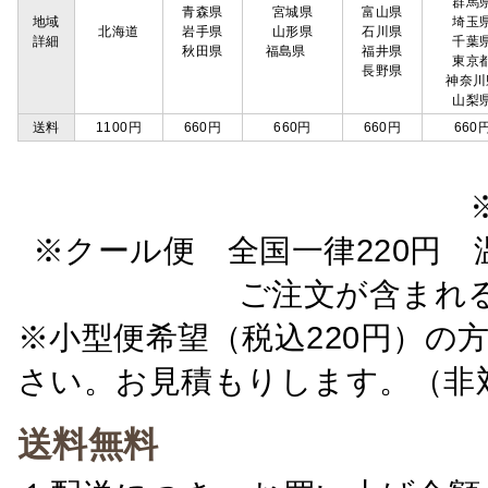
群馬
青森県
宮城県
富山県
地域
埼玉
北海道
岩手県
山形県
石川県
詳細
千葉
秋田県
福島県
福井県
東京
長野県
神奈川
山梨
送料
1100円
660円
660円
660円
660
※クール便 全国一律220円 温
ご注文が含まれ
※小型便希望（税込220円）の
さい。お見積もりします。（非
送料無料