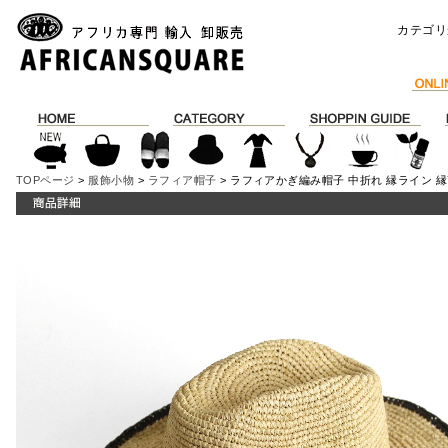
カテゴリ
TOPページ
>
服飾小物
>
ラフィア帽子
> ラフィアかぎ編み帽子 中折れ 縁ライン 縁7