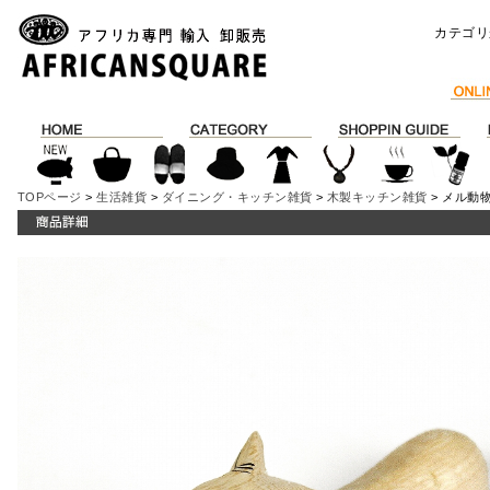
カテゴリ
TOPページ
>
生活雑貨
>
ダイニング・キッチン雑貨
>
木製キッチン雑貨
> メル動物