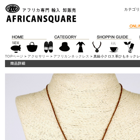
カテゴリ
TOPページ
>
アクセサリー
>
アフリカンネックレス
> 真鍮小クロス革ひもネック