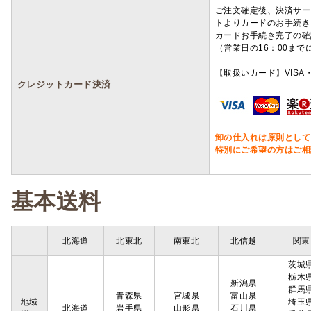
ご注文確定後、決済サー
トよりカードのお手続き
カードお手続き完了の確
（営業日の16：00ま
【取扱いカード】VISA・
クレジットカード決済
卸の仕入れは原則として
特別にご希望の方はご相
基本送料
北海道
北東北
南東北
北信越
関東
茨城
栃木
新潟県
群馬
青森県
宮城県
富山県
地域
埼玉
北海道
岩手県
山形県
石川県