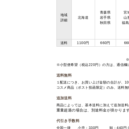
青森県
宮
地域
北海道
岩手県
山
詳細
秋田県
福
送料
1100円
660円
66
※小型便希望（税込220円）の方は、通信
送料無料
１配送につき、お買い上げ金額の合計が、10
コスメ商品（ポスト投函限定）のみ、送料無
追加送料
商品によっては、基本送料に加えて追加送料
重量超過の場合は、別途料金が掛かりま
代引き手数料
全国一律 小売：330円 卸：440円 (