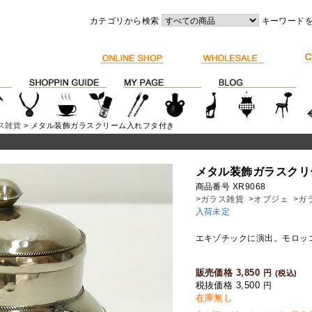
カテゴリから検索
キーワード
ス雑貨
> メタル装飾ガラスクリーム入れフタ付き
メタル装飾ガラスクリ
商品番号 XR9068
>ガラス雑貨
>オブジェ
>ガ
入荷未定
エキゾチックに演出。モロッ
販売価格 3,850
円
(税込)
税抜価格 3,500
円
在庫無し