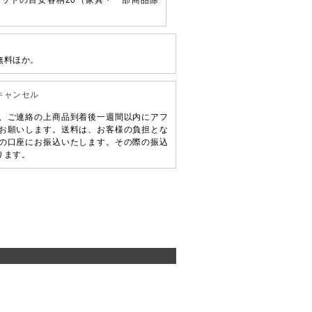
ットの目安各柄20（家具・一部商品除
無料ほか。
キャンセル
、ご連絡の上商品到着後一週間以内にアフ
お願いします。送料は、お客様の負担とな
の口座にお振込いたします。その際の振込
ります。