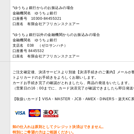
*ゆうちょ銀行からのお振込みの場合
金融機関名 ゆうちょ銀行
口座番号 10300-84455321
口座名 有限会社アフリカンスクエアー
*ゆうちょ銀行以外の金融機関からのお振込みの場合
金融機関名 ゆうちょ銀行
支店名 038 （ゼロサンハチ）
口座番号 8445532
口座名 有限会社アフリカンスクエアー
ご注文確定後、決済サービスより別途【決済手続きのご案内】メールが
トよりカードのお手続きをよろしくお願いします。
カードお手続き完了の確認がとれましたら、商品の発送をいたします。
（営業日の16：00までに、カード決済完了が確認できましたら即日発
【取扱いカード】VISA・MASTER・JCB・AMEX・DINERS・楽天K
卸の仕入れは原則としてクレジット決済はできません。
特別にご希望の方はご相談ください。