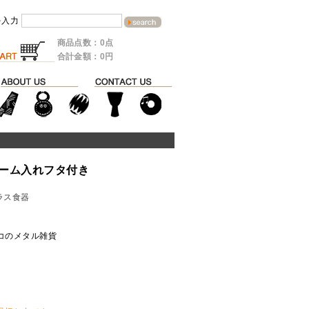
を入力
商品点数：0点
合計金額：0円
ーム入れフタ付き
ラス食器
コのメタル雑貨