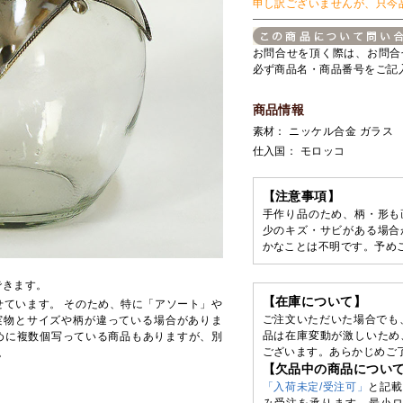
申し訳ございませんが、只今
お問合せを頂く際は、お問合
必ず商品名・商品番号をご記
商品情報
素材： ニッケル合金 ガラス
仕入国： モロッコ
【注意事項】
手作り品のため、柄・形も
少のキズ・サビがある場合
かなことは不明です。予め
できます。
【在庫について】
せています。 そのため、特に「アソート」や
ご注文いただいた場合でも
実物とサイズや柄が違っている場合がありま
品は在庫変動が激しいため
めに複数個写っている商品もありますが、別
ございます。あらかじめご
。
【欠品中の商品につい
「入荷未定/受注可」
と記載