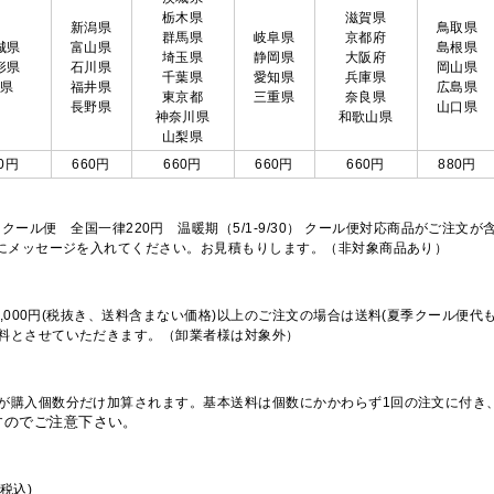
栃木県
滋賀県
新潟県
鳥取県
群馬県
岐阜県
京都府
城県
富山県
島根県
埼玉県
静岡県
大阪府
形県
石川県
岡山県
千葉県
愛知県
兵庫県
島県
福井県
広島県
東京都
三重県
奈良県
長野県
山口県
神奈川県
和歌山県
山梨県
0円
660円
660円
660円
660円
880円
※クール便 全国一律220円 温暖期（5/1-9/30） クール便対応商品がご
欄にメッセージを入れてください。お見積もりします。（非対象商品あり）
,000円(税抜き、送料含まない価格)以上のご注文の場合は送料(夏季クール便代
料とさせていただきます。（卸業者様は対象外）
が購入個数分だけ加算されます。基本送料は個数にかかわらず1回の注文に付き
すのでご注意下さい。
税込)