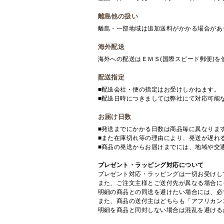
離島他の扱い
離島・一部地域は追加送料がかかる場合があ
海外配送
海外への配送はＥＭＳ(国際スピード郵便)
配送指定
■配送会社・便の指定はお受けしかねます。
■配送日時につきましては弊社にて対応可能
お届け日数
■発送までにかかる日数は商品毎に異なりま
■また在庫切れ等の理由により、発送が遅れ
■商品の発送からお届けまでには、地域や交
プレゼント・ラッピング対応について
プレゼント対応・ラッピングは一切お受けし
また、ご注文主様とご送付先が異なる場合に
明細の商品との同送を避けたい場合には、必
また、商品の送付主はどちらも「アフリカン
明細を商品と同封しない場合は混乱を避ける