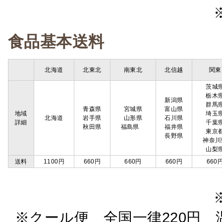
食品基本送料
北海道
北東北
南東北
北信越
関東
茨城
栃木
新潟県
群馬
青森県
宮城県
富山県
地域
埼玉
北海道
岩手県
山形県
石川県
詳細
千葉
秋田県
福島県
福井県
東京
長野県
神奈川
山梨
送料
1100円
660円
660円
660円
660
※クール便 全国一律220円 温