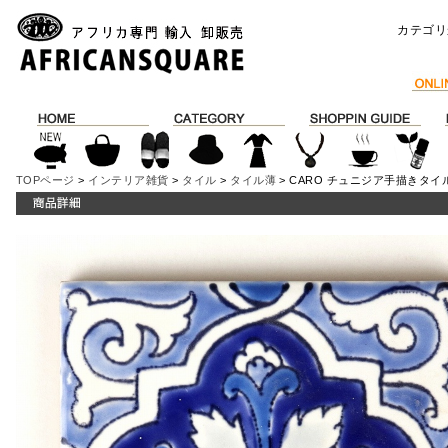
カテゴリ
TOPページ
>
インテリア雑貨
>
タイル
>
タイル薄
> CARO チュニジア手描きタイル 