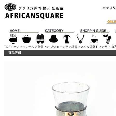
カテゴリ
TOPページ
>
インテリア雑貨
>
オブジェ
>
ガラス雑貨
> メタル装飾付きカラフ 丸型