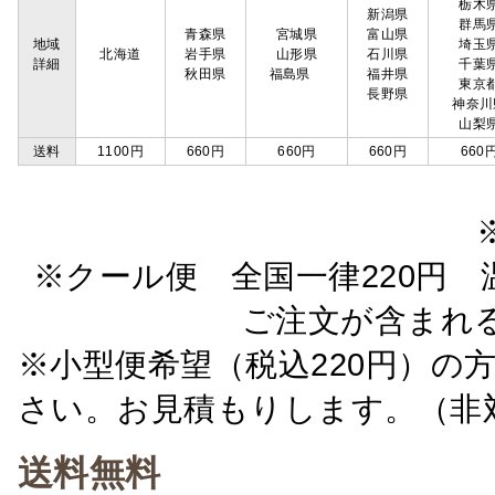
栃木
新潟県
群馬
青森県
宮城県
富山県
地域
埼玉
北海道
岩手県
山形県
石川県
詳細
千葉
秋田県
福島県
福井県
東京
長野県
神奈川
山梨
送料
1100円
660円
660円
660円
660
※クール便 全国一律220円 温
ご注文が含まれ
※小型便希望（税込220円）の
さい。お見積もりします。（非
送料無料