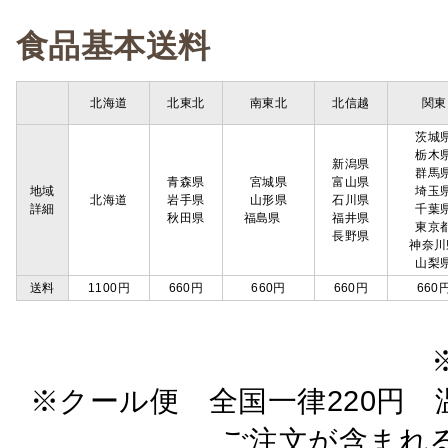
食品基本送料
北海道
北東北
南東北
北信越
関東
茨城
栃木
新潟県
群馬
青森県
宮城県
富山県
地域
埼玉
北海道
岩手県
山形県
石川県
詳細
千葉
秋田県
福島県
福井県
東京
長野県
神奈川
山梨
送料
1100円
660円
660円
660円
660
※クール便 全国一律220円 温
ご注文が含まれ