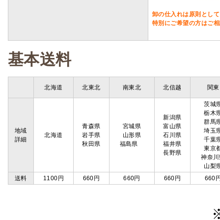
卸の仕入れは原則として
特別にご希望の方はご相
基本送料
北海道
北東北
南東北
北信越
関東
茨城
栃木
新潟県
群馬
青森県
宮城県
富山県
地域
埼玉
北海道
岩手県
山形県
石川県
詳細
千葉
秋田県
福島県
福井県
東京
長野県
神奈川
山梨
送料
1100円
660円
660円
660円
660