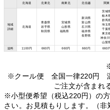
北海道
北東北
南東北
北信越
関東
茨城
栃木
新潟県
群馬
青森県
宮城県
富山県
地域
埼玉
北海道
岩手県
山形県
石川県
詳細
千葉
秋田県
福島県
福井県
東京
長野県
神奈川
山梨
送料
1100円
660円
660円
660円
660
※クール便 全国一律220円 温
ご注文が含まれ
※小型便希望（税込220円）の
さい。お見積もりします。（非