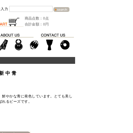
を入力
商品点数：0点
合計金額：0円
 中 青
、鮮やかな青に発色しています。とても美し
ばれるビーズです。