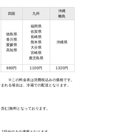
沖縄
四国
九州
離島
福岡県
佐賀県
徳島県
長崎県
香川県
熊本県
沖縄県
愛媛県
大分県
高知県
宮崎県
鹿児島県
880円
1100円
1320円
※この料金表は消費税込みの価格です。
注文が含まれる場合は、冷蔵での配送となります。
も含む)無料となっております。
、1回分のみの適用となります。