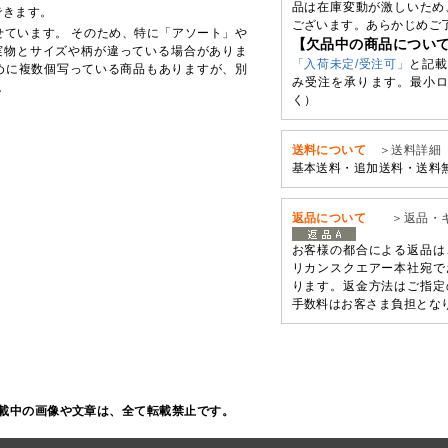
品は在庫変動が激しいため
できます。
ございます。あらかじめご
せています。 そのため、特に「アソート」や
【欠品中の商品につい
実物とサイズや柄が違っている場合がありま
「入荷未定/受注可」
と記載
めに複数個写っている商品もありますが、別
み受注を承ります。最小ロ
。
く）
送料について
＞送料詳細
基本送料・追加送料・送料
返品について
＞返品・
お客様の都合による返品は
リカンスクエアー本社宛で
ります。返金方法はご指定
手数料はお客さま負担とな
載中の画像や文章は、全て転載禁止です。