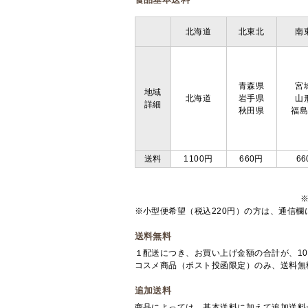
北海道
北東北
南
青森県
宮
地域
北海道
岩手県
山
詳細
秋田県
福
送料
1100円
660円
66
※小型便希望（税込220円）の方は、通信
送料無料
１配送につき、お買い上げ金額の合計が、10
コスメ商品（ポスト投函限定）のみ、送料無
追加送料
商品によっては、基本送料に加えて追加送料