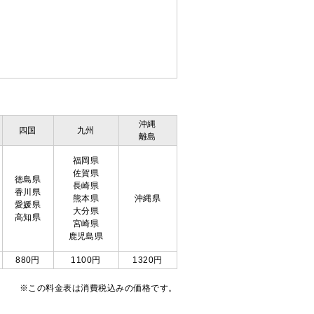
沖縄
四国
九州
離島
福岡県
佐賀県
徳島県
長崎県
香川県
熊本県
沖縄県
愛媛県
大分県
高知県
宮崎県
鹿児島県
880円
1100円
1320円
※この料金表は消費税込みの価格です。