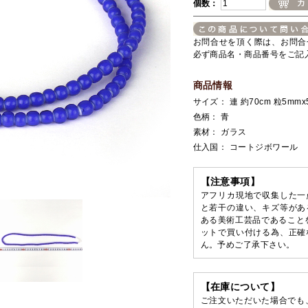
個数：
お問合せを頂く際は、お問合
必ず商品名・商品番号をご記
商品情報
サイズ： 連 約70cm 粒5mmx
色柄： 青
素材： ガラス
仕入国： コートジボワール
【注意事項】
アフリカ現地で収集した一
と若干の違い、キズ等があ
ある美術工芸品であること
ットで買い付ける為、正確
ん。予めご了承下さい。
【在庫について】
ご注文いただいた場合でも