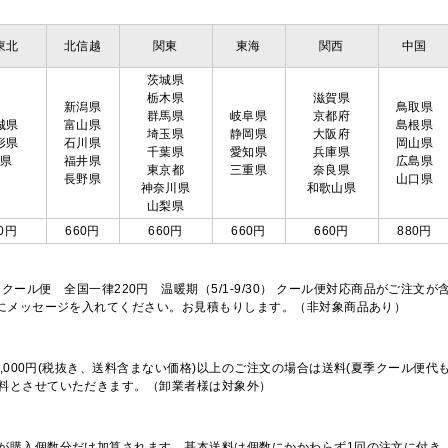
東北
北信越
関東
東海
関西
中国
茨城県
栃木県
滋賀県
新潟県
鳥取県
群馬県
岐阜県
京都府
城県
富山県
島根県
埼玉県
静岡県
大阪府
形県
石川県
岡山県
千葉県
愛知県
兵庫県
島県
福井県
広島県
東京都
三重県
奈良県
長野県
山口県
神奈川県
和歌山県
山梨県
0円
660円
660円
660円
660円
880円
※クール便 全国一律220円 温暖期（5/1-9/30） クール便対応商品がご
欄にメッセージを入れてください。お見積もりします。（非対象商品あり）
,000円(税抜き、送料含まない価格)以上のご注文の場合は送料(夏季クール便代
料とさせていただきます。（卸業者様は対象外）
が購入個数分だけ加算されます。基本送料は個数にかかわらず1回の注文に付き