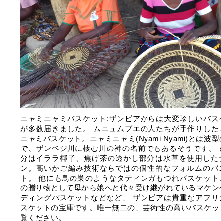
ニャミニャミバスケット:ザンビアからは大変珍しいバス
が多数届きました。 ムニュムブエの人たちが手作りした
ニャミバスケット。ニャミニャミ(Nyami Nyami)とは波
で、ザンベジ川に棲む川の神の名前でもあるそうです。 
分はイララ椰子、焦げ茶の透かし部分は水草を使用した
ン。高いかご編み技術ならではの個性的なフォルムのバ
ト。 他にも鳥の巣のようなタティンガもつれバスケット
の贈り物として母から娘へと代々受け継がれているマケン
ディングバスケットなどなど、 ザンビアは貴重なアフリ
スケットの宝庫です。唯一無二の、芸術性の高いバスケッ
覧ください。