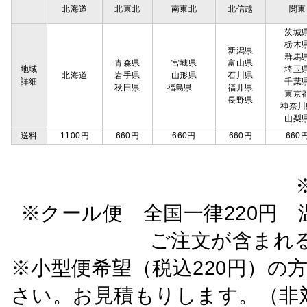
北海道
北東北
南東北
北信越
関東
茨城
栃木
新潟県
群馬
青森県
宮城県
富山県
地域
埼玉
北海道
岩手県
山形県
石川県
詳細
千葉
秋田県
福島県
福井県
東京
長野県
神奈川
山梨
送料
1100円
660円
660円
660円
660
※クール便 全国一律220円 温
ご注文が含まれ
※小型便希望（税込220円）の
さい。お見積もりします。（非