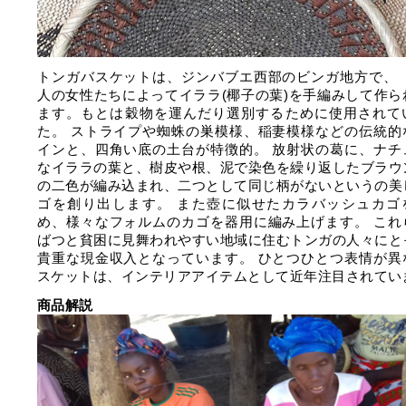
トンガバスケットは、ジンバブエ西部のビンガ地方で、 
人の女性たちによってイララ(椰子の葉)を手編みして作ら
ます。もとは穀物を運んだり選別するために使用されて
た。 ストライプや蜘蛛の巣模様、稲妻模様などの伝統的
インと、四角い底の土台が特徴的。 放射状の葛に、ナチ
なイララの葉と、樹皮や根、泥で染色を繰り返したブラウ
の二色が編み込まれ、二つとして同じ柄がないというの美
ゴを創り出します。 また壺に似せたカラバッシュカゴ
め、様々なフォルムのカゴを器用に編み上げます。 これ
ばつと貧困に見舞われやすい地域に住むトンガの人々にと
貴重な現金収入となっています。 ひとつひとつ表情が異
スケットは、インテリアアイテムとして近年注目されてい
商品解説