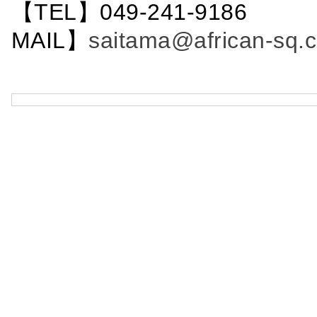
【TEL】049-241-9186 
MAIL】
saitama@african-sq.c