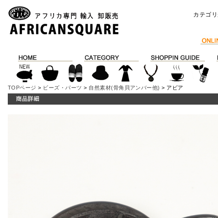
カテゴリ
TOPページ
>
ビーズ・パーツ
>
自然素材(骨角貝アンバー他)
> アビア