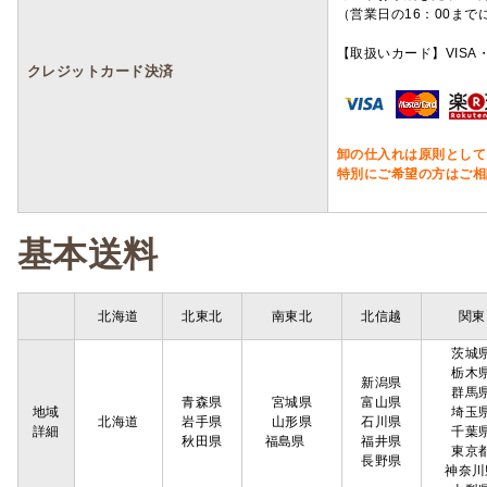
（営業日の16：00ま
【取扱いカード】VISA・
クレジットカード決済
卸の仕入れは原則として
特別にご希望の方はご相
基本送料
北海道
北東北
南東北
北信越
関東
茨城
栃木
新潟県
群馬
青森県
宮城県
富山県
地域
埼玉
北海道
岩手県
山形県
石川県
詳細
千葉
秋田県
福島県
福井県
東京
長野県
神奈川