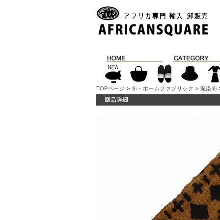
TOPページ
>
布・ホームファブリック
>
泥染布