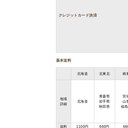
クレジットカード決済
基本送料
北海道
北東北
南
青森県
宮
地域
北海道
岩手県
山
詳細
秋田県
福
送料
1100円
660円
66