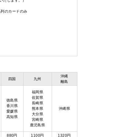
送いたします。）
C系列のカードのみ
沖縄
四国
九州
離島
福岡県
佐賀県
徳島県
長崎県
香川県
熊本県
沖縄県
愛媛県
大分県
高知県
宮崎県
鹿児島県
880円
1100円
1320円