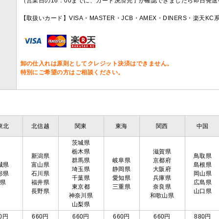
（営業日の16：00までに、カード決済完了が確認できましたら即日発
【取扱いカード】VISA・MASTER・JCB・AMEX・DINERS・楽天K
卸の仕入れは原則としてクレジット決済はできません。
特別にご希望の方はご相談ください。
東北
北信越
関東
東海
関西
中国
茨城県
栃木県
滋賀県
新潟県
鳥取県
群馬県
岐阜県
京都府
城県
富山県
島根県
埼玉県
静岡県
大阪府
形県
石川県
岡山県
千葉県
愛知県
兵庫県
島県
福井県
広島県
東京都
三重県
奈良県
長野県
山口県
神奈川県
和歌山県
山梨県
0円
660円
660円
660円
660円
880円