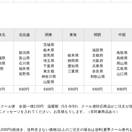
東北
北信越
関東
東海
関西
中国
茨城県
栃木県
滋賀県
新潟県
鳥取県
群馬県
岐阜県
京都府
城県
富山県
島根県
埼玉県
静岡県
大阪府
形県
石川県
岡山県
千葉県
愛知県
兵庫県
島県
福井県
広島県
東京都
三重県
奈良県
長野県
山口県
神奈川県
和歌山県
山梨県
0円
660円
660円
660円
660円
880円
※クール便 全国一律220円 温暖期（5/1-9/30） クール便対応商品がご
欄にメッセージを入れてください。お見積もりします。（非対象商品あり）
,000円(税抜き、送料含まない価格)以上のご注文の場合は送料(夏季クール便代