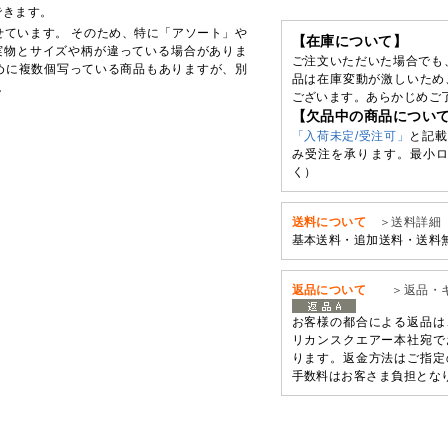
できます。
せています。 そのため、特に「アソート」や
【在庫について】
実物とサイズや柄が違っている場合がありま
ご注文いただいた場合でも
めに複数個写っている商品もありますが、別
品は在庫変動が激しいため
。
ございます。あらかじめご
【欠品中の商品につい
「入荷未定/受注可」
と記載
み受注を承ります。最小ロ
く）
送料について
＞送料詳細
基本送料・追加送料・送料
返品について
＞返品・
お客様の都合による返品は
リカンスクエアー本社宛で
ります。返金方法はご指定
手数料はお客さま負担とな