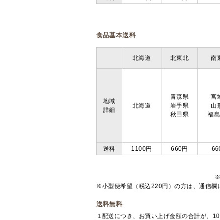
食品基本送料
北海道
北東北
南
青森県
宮
地域
北海道
岩手県
山
詳細
秋田県
福
送料
1100円
660円
66
※小型便希望（税込220円）の方は、通信
送料無料
１配送につき、お買い上げ金額の合計が、10