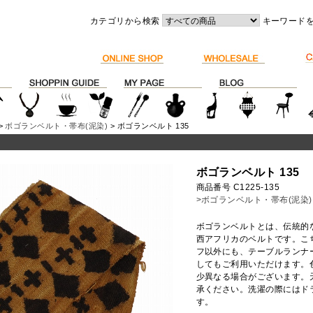
カテゴリから検索
キーワード
>
ボゴランベルト・帯布(泥染)
> ボゴランベルト 135
ボゴランベルト 135
商品番号 C1225-135
>ボゴランベルト・帯布(泥染)
ボゴランベルトとは、伝統的
西アフリカのベルトです。こ
フ以外にも、テーブルランナ
してもご利用いただけます。
少異なる場合がございます。
承ください。洗濯の際にはド
す。