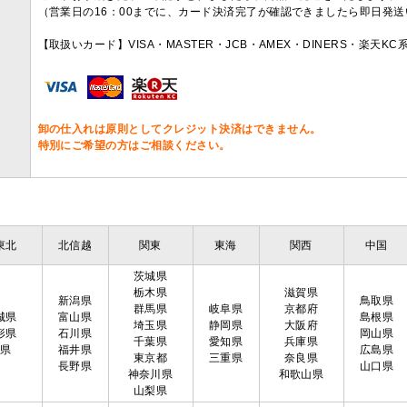
（営業日の16：00までに、カード決済完了が確認できましたら即日発
【取扱いカード】VISA・MASTER・JCB・AMEX・DINERS・楽天K
卸の仕入れは原則としてクレジット決済はできません。
特別にご希望の方はご相談ください。
東北
北信越
関東
東海
関西
中国
茨城県
栃木県
滋賀県
新潟県
鳥取県
群馬県
岐阜県
京都府
城県
富山県
島根県
埼玉県
静岡県
大阪府
形県
石川県
岡山県
千葉県
愛知県
兵庫県
島県
福井県
広島県
東京都
三重県
奈良県
長野県
山口県
神奈川県
和歌山県
山梨県