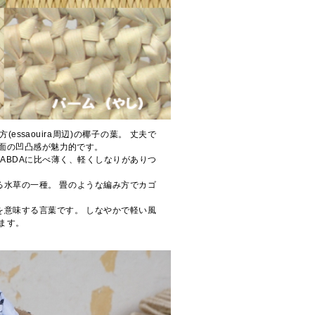
方(essaouira周辺)の椰子の葉。 丈夫で
面の凹凸感が魅力的です。
の葉。ABDAに比べ薄く、軽くしなりがありつ
る水草の一種。 畳のような編み方でカゴ
を意味する言葉です。 しなやかで軽い風
ます。