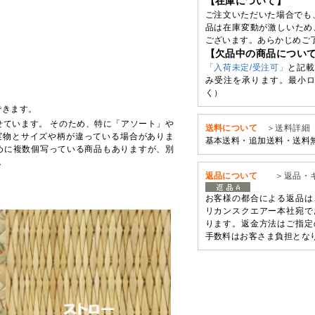
【在庫について】
ご注文いただいた場合でも
品は在庫変動が激しいため
ございます。あらかじめご
【欠品中の商品につい
「入荷未定/受注可」
と記載
み受注を承ります。最小ロ
く）
できます。
せています。 そのため、特に「アソート」や
送料について
＞送料詳細
実物とサイズや柄が違っている場合がありま
基本送料・追加送料・送料
めに複数個写っている商品もありますが、別
。
返品について
＞返品・
お客様の都合による返品は
リカンスクエアー本社宛で
ります。返金方法はご指定
手数料はお客さま負担とな