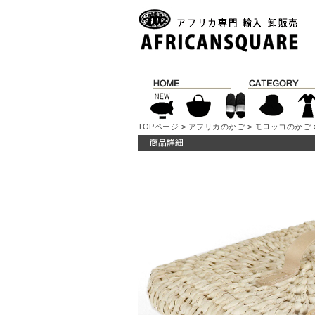
TOPページ
>
アフリカのかご
>
モロッコのかご