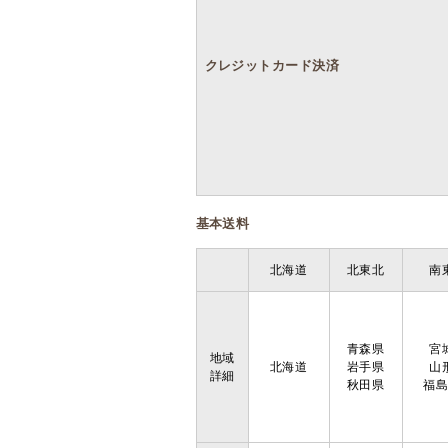
クレジットカード決済
基本送料
北海道
北東北
南
青森県
宮
地域
北海道
岩手県
山
詳細
秋田県
福