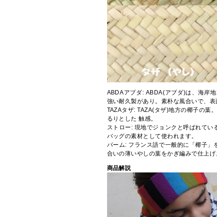
ABDAアブダ: ABDA(アブダ)は、海岸地
強い耐久製があり。素朴な風合いで、表
TAZAタザ: TAZA(タザ)地方の椰子
るりとした 触感。
ストロー: 現地でジョンクと呼ばれてい
バッグの素材として使われます。
パーム: フランス語で一般的に「椰子」
合いの薄いやしの葉をかぎ編みで仕上げ
商品解説