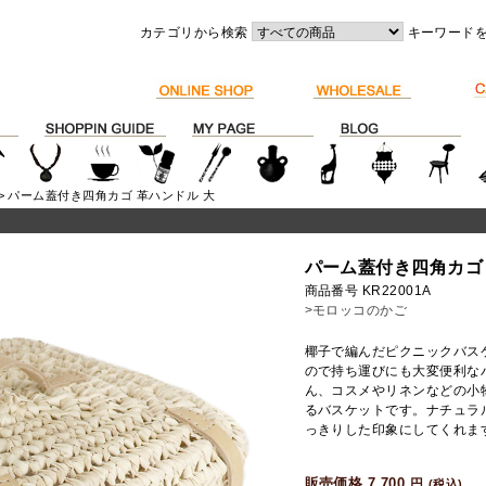
カテゴリから検索
キーワード
> パーム蓋付き四角カゴ 革ハンドル 大
パーム蓋付き四角カゴ 
商品番号 KR22001A
>モロッコのかご
椰子で編んだピクニックバス
ので持ち運びにも大変便利な
ん、コスメやリネンなどの小
るバスケットです。ナチュラ
っきりした印象にしてくれま
販売価格 7,700
円
(税込)