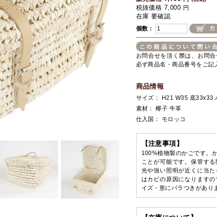
税抜価格 7,000
円
在庫 要確認
個数：
お問合せを頂く際は、お問合
必ず商品名・商品番号をご記
商品情報
サイズ： H21 W35 底33x33
素材： 椰子 牛革
仕入国： モロッコ
【注意事項】
100%植物製のかごです。
ことが可能です。保管する
光や強い照明が近くに当た
はカビの原因になりますの
イズ・形にバラつきがあり