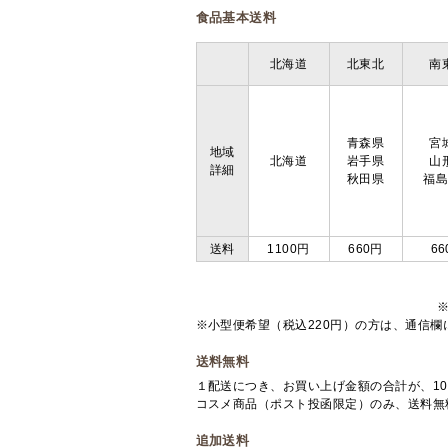
食品基本送料
北海道
北東北
南
青森県
宮
地域
北海道
岩手県
山
詳細
秋田県
福
送料
1100円
660円
66
※小型便希望（税込220円）の方は、通信
送料無料
１配送につき、お買い上げ金額の合計が、10
コスメ商品（ポスト投函限定）のみ、送料無
追加送料