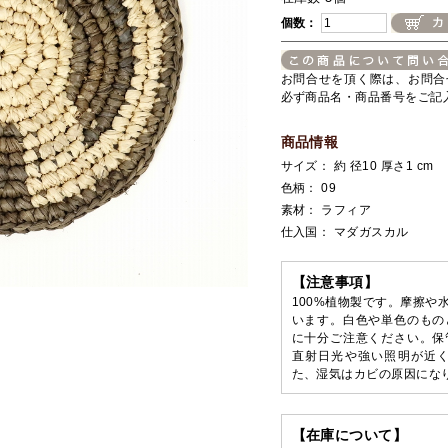
個数：
お問合せを頂く際は、お問合
必ず商品名・商品番号をご記
商品情報
サイズ： 約 径10 厚さ1 cm
色柄： 09
素材： ラフィア
仕入国： マダガスカル
【注意事項】
100%植物製です。摩擦や
います。白色や単色のもの
に十分ご注意ください。保
直射日光や強い照明が近
た、湿気はカビの原因にな
【在庫について】