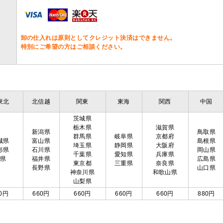
卸の仕入れは原則としてクレジット決済はできません。
特別にご希望の方はご相談ください。
東北
北信越
関東
東海
関西
中国
茨城県
栃木県
滋賀県
新潟県
鳥取県
群馬県
岐阜県
京都府
城県
富山県
島根県
埼玉県
静岡県
大阪府
形県
石川県
岡山県
千葉県
愛知県
兵庫県
島県
福井県
広島県
東京都
三重県
奈良県
長野県
山口県
神奈川県
和歌山県
山梨県
0円
660円
660円
660円
660円
880円