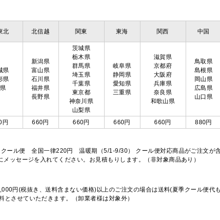
東北
北信越
関東
東海
関西
中国
茨城県
栃木県
滋賀県
新潟県
鳥取県
群馬県
岐阜県
京都府
城県
富山県
島根県
埼玉県
静岡県
大阪府
形県
石川県
岡山県
千葉県
愛知県
兵庫県
島県
福井県
広島県
東京都
三重県
奈良県
長野県
山口県
神奈川県
和歌山県
山梨県
0円
660円
660円
660円
660円
880円
※クール便 全国一律220円 温暖期（5/1-9/30） クール便対応商品がご
欄にメッセージを入れてください。お見積もりします。（非対象商品あり）
,000円(税抜き、送料含まない価格)以上のご注文の場合は送料(夏季クール便代
料とさせていただきます。（卸業者様は対象外）