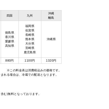
沖縄
四国
九州
離島
福岡県
佐賀県
徳島県
長崎県
香川県
熊本県
沖縄県
愛媛県
大分県
高知県
宮崎県
鹿児島県
880円
1100円
1320円
※この料金表は消費税込みの価格です。
注文が含まれる場合は、冷蔵での配送となります。
も含む)無料となっております。