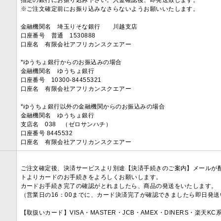
指定の銀行にお振り込み下さい。入金確認後、即発送致します。
※ご注文確定前にお振り込みなさらないようお願いいたします。
金融機関名 埼玉りそな銀行 川越支店
口座番号 普通 1530888
口座名 有限会社アフリカンスクエアー
*ゆうちょ銀行からのお振込みの場合
金融機関名 ゆうちょ銀行
口座番号 10300-84455321
口座名 有限会社アフリカンスクエアー
*ゆうちょ銀行以外の金融機関からのお振込みの場合
金融機関名 ゆうちょ銀行
支店名 038 （ゼロサンハチ）
口座番号 8445532
口座名 有限会社アフリカンスクエアー
ご注文確定後、決済サービスより別途【決済手続きのご案内】メールが
トよりカードのお手続きをよろしくお願いします。
カードお手続き完了の確認がとれましたら、商品の発送をいたします。
（営業日の16：00までに、カード決済完了が確認できましたら即日発
【取扱いカード】VISA・MASTER・JCB・AMEX・DINERS・楽天K