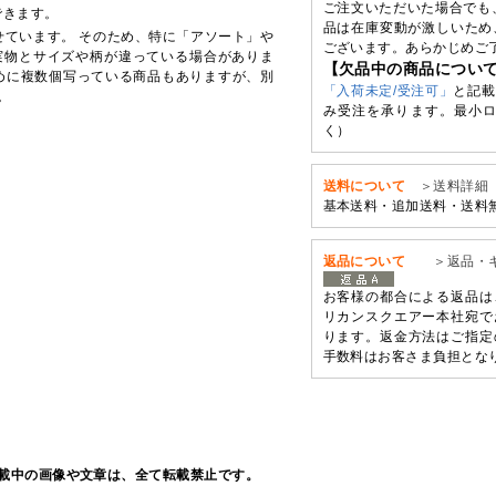
ご注文いただいた場合でも
できます。
品は在庫変動が激しいため
せています。 そのため、特に「アソート」や
ございます。あらかじめご
実物とサイズや柄が違っている場合がありま
【欠品中の商品につい
めに複数個写っている商品もありますが、別
「入荷未定/受注可」
と記載
。
み受注を承ります。最小ロ
く）
送料について
＞送料詳細
基本送料・追加送料・送料
返品について
＞返品・
お客様の都合による返品は
リカンスクエアー本社宛で
ります。返金方法はご指定
手数料はお客さま負担とな
載中の画像や文章は、全て転載禁止です。