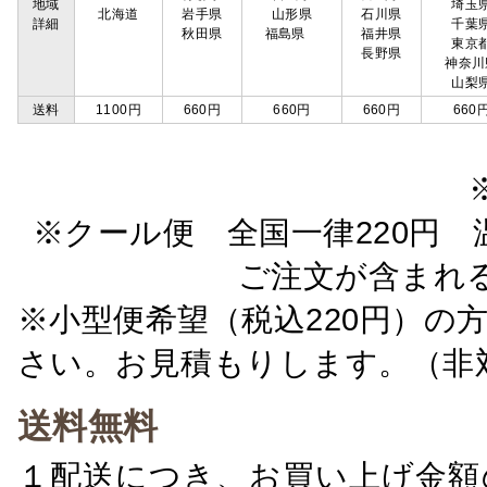
地域
埼玉
北海道
岩手県
山形県
石川県
詳細
千葉
秋田県
福島県
福井県
東京
長野県
神奈川
山梨
送料
1100円
660円
660円
660円
660
※クール便 全国一律220円 温
ご注文が含まれ
※小型便希望（税込220円）の
さい。お見積もりします。（非
送料無料
１配送につき、お買い上げ金額の