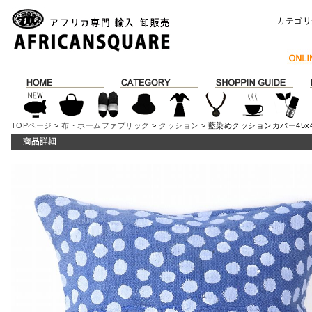
カテゴリ
TOPページ
>
布・ホームファブリック
>
クッション
> 藍染めクッションカバー45x4