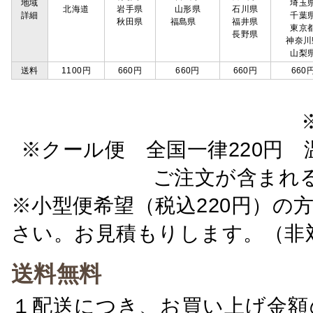
地域
埼玉
北海道
岩手県
山形県
石川県
詳細
千葉
秋田県
福島県
福井県
東京
長野県
神奈川
山梨
送料
1100円
660円
660円
660円
660
※クール便 全国一律220円 温
ご注文が含まれ
※小型便希望（税込220円）の
さい。お見積もりします。（非
送料無料
１配送につき、お買い上げ金額の