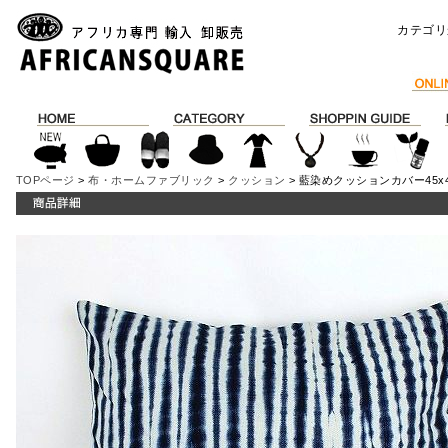
カテゴリ
TOPページ
>
布・ホームファブリック
>
クッション
> 藍染めクッションカバー45x