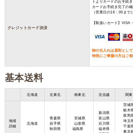
トよりカードのお手続き
カードお手続き完了の確
（営業日の16：00ま
【取扱いカード】VISA・
クレジットカード決済
卸の仕入れは原則として
特別にご希望の方はご相
基本送料
北海道
北東北
南東北
北信越
関東
茨城
栃木
新潟県
群馬
青森県
宮城県
富山県
地域
埼玉
北海道
岩手県
山形県
石川県
詳細
千葉
秋田県
福島県
福井県
東京