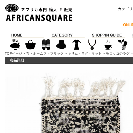
カテゴリ
TOPページ
>
布・ホームファブリック
>
キリム・ラグ・マット
>
モロッコのラグ
>