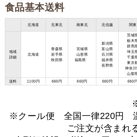
食品基本送料
北海道
北東北
南東北
北信越
関東
茨城
栃木
新潟県
群馬
青森県
宮城県
富山県
地域
埼玉
北海道
岩手県
山形県
石川県
詳細
千葉
秋田県
福島県
福井県
東京
長野県
神奈川
山梨
送料
1100円
660円
660円
660円
660
※クール便 全国一律220円 温
ご注文が含まれ