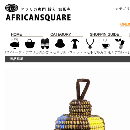
カテゴリ
TOPページ
>
アフリカのかご
>
セネガルバスケット
> セネガルカゴ 段々デコレーシ