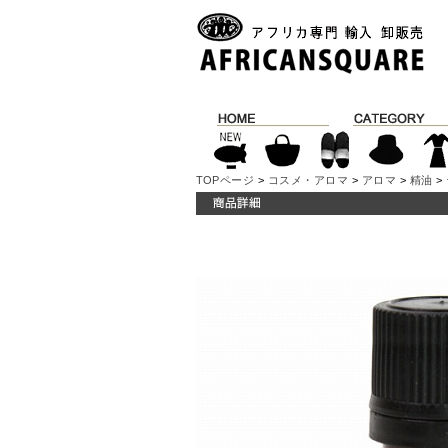
TOPページ
>
コスメ・アロマ
>
アロマ
>
精油
>