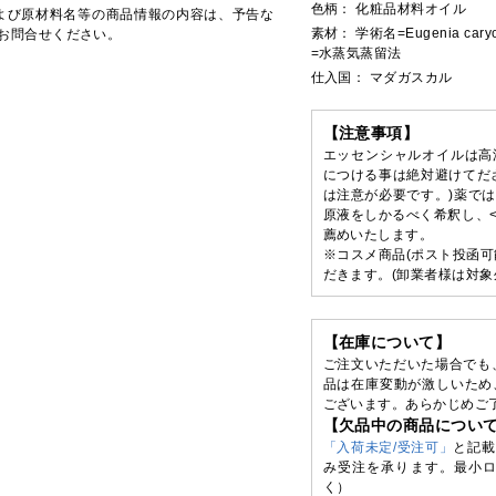
色柄： 化粧品材料オイル
よび原材料名等の商品情報の内容は、予告な
素材： 学術名=Eugenia car
お問合せください。
=水蒸気蒸留法
仕入国： マダガスカル
【注意事項】
エッセンシャルオイルは高
につける事は絶対避けてだ
は注意が必要です。)薬で
原液をしかるべく希釈し、
薦めいたします。
※コスメ商品(ポスト投函可
だきます。(卸業者様は対象
【在庫について】
ご注文いただいた場合でも
品は在庫変動が激しいため
ございます。あらかじめご
【欠品中の商品につい
「入荷未定/受注可」
と記載
み受注を承ります。最小ロ
く）