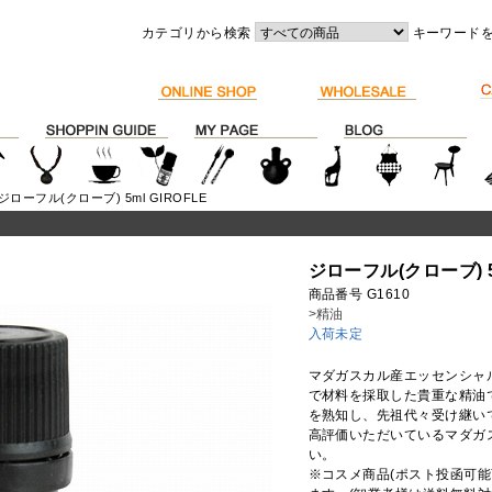
カテゴリから検索
キーワード
 ジローフル(クローブ) 5ml GIROFLE
ジローフル(クローブ) 5m
商品番号 G1610
>精油
入荷未定
マダガスカル産エッセンシャ
で材料を採取した貴重な精油
を熟知し、先祖代々受け継い
高評価いただいているマダガ
い。
※コスメ商品(ポスト投函可能