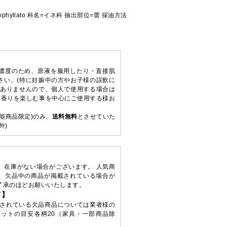
yophyllato 科名=イネ科 抽出部位=蕾 採油方法
濃度のため、原液を服用したり・直接肌
さい。(特に妊娠中の方やお子様の誤飲に
はありませんので、個人で使用する場合は
<香りを楽しむ事を中心にご使用する様お
能商品限定)のみ、
送料無料
とさせていた
外)
、在庫がない場合がございます。 人気商
、欠品中の商品が掲載されている場合が
了承のほどお願いいたします。
て】
されている欠品商品については業者様の
ットの目安各柄20（家具・一部商品除