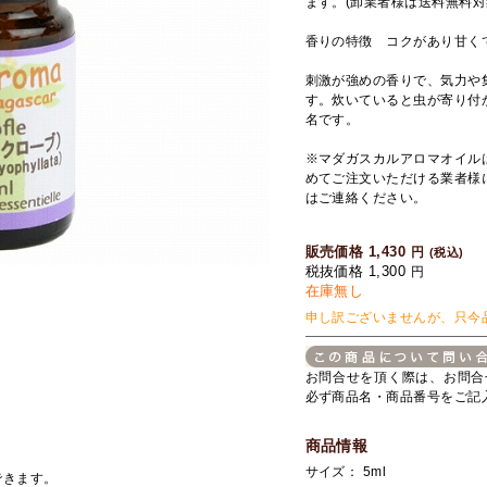
ます。(卸業者様は送料無料対
香りの特徴 コクがあり甘く
刺激が強めの香りで、気力や
す。炊いていると虫が寄り付
名です。
※マダガスカルアロマオイル
めてご注文いただける業者様
はご連絡ください。
販売価格 1,430
円
(税込)
税抜価格 1,300
円
在庫無し
申し訳ございませんが、只今
お問合せを頂く際は、お問合
必ず商品名・商品番号をご記
商品情報
サイズ： 5ml
できます。