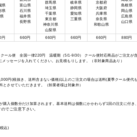
群馬県
岐阜県
京都府
城県
富山県
島根県
埼玉県
静岡県
大阪府
形県
石川県
岡山県
千葉県
愛知県
兵庫県
島県
福井県
広島県
東京都
三重県
奈良県
長野県
山口県
神奈川県
和歌山県
山梨県
0円
660円
660円
660円
660円
880円
※クール便 全国一律220円 温暖期（5/1-9/30） クール便対応商品がご
欄にメッセージを入れてください。お見積もりします。（非対象商品あり）
,000円(税抜き、送料含まない価格)以上のご注文の場合は送料(夏季クール便代
料とさせていただきます。（卸業者様は対象外）
が購入個数分だけ加算されます。基本送料は個数にかかわらず1回の注文に付き
すのでご注意下さい。
税込)