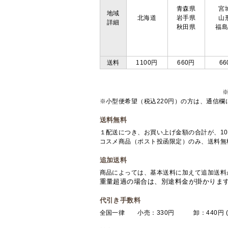
青森県
宮
地域
北海道
岩手県
山
詳細
秋田県
福
送料
1100円
660円
66
※小型便希望（税込220円）の方は、通信
送料無料
１配送につき、お買い上げ金額の合計が、10
コスメ商品（ポスト投函限定）のみ、送料無
追加送料
商品によっては、基本送料に加えて追加送料
重量超過の場合は、別途料金が掛かりま
代引き手数料
全国一律 小売：330円 卸：440円 (