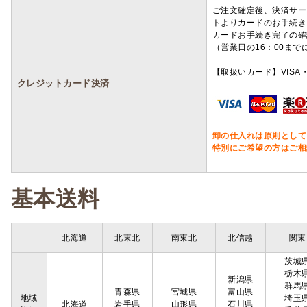
ご注文確定後、決済サー
トよりカードのお手続き
カードお手続き完了の確
（営業日の16：00ま
【取扱いカード】VISA・
クレジットカード決済
卸の仕入れは原則として
特別にご希望の方はご相
基本送料
北海道
北東北
南東北
北信越
関東
茨城
栃木
新潟県
群馬
青森県
宮城県
富山県
地域
埼玉
北海道
岩手県
山形県
石川県