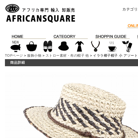
カテゴリ
TOPページ
>
服飾小物
>
ストロー素材・布の帽子 他
> イララ椰子帽子 小 アソート