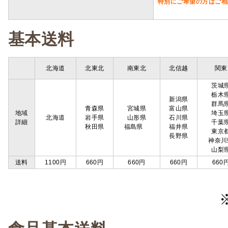
特別にご希望の方はご相
基本送料
北海道
北東北
南東北
北信越
関東
茨城
栃木
新潟県
群馬
青森県
宮城県
富山県
地域
埼玉
北海道
岩手県
山形県
石川県
詳細
千葉
秋田県
福島県
福井県
東京
長野県
神奈川
山梨
送料
1100円
660円
660円
660円
660