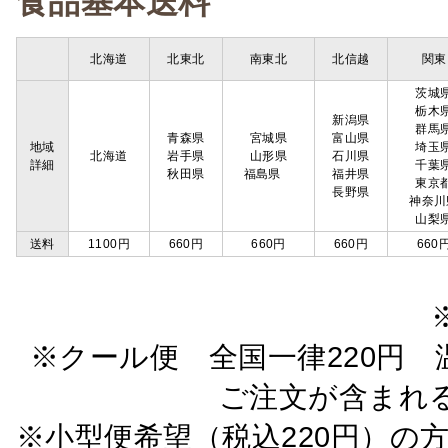
食品基本送料
北海道
北東北
南東北
北信越
関東
茨城
栃木
新潟県
群馬
青森県
宮城県
富山県
地域
埼玉
北海道
岩手県
山形県
石川県
詳細
千葉
秋田県
福島県
福井県
東京
長野県
神奈川
山梨
送料
1100円
660円
660円
660円
660
※クール便 全国一律220円 温
ご注文が含まれ
※小型便希望（税込220円）の