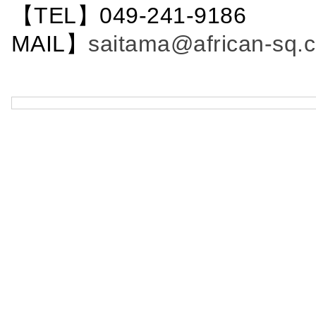
【TEL】049-241-9186 
MAIL】
saitama@african-sq.c