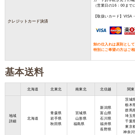
カードお手続き完了の確
（営業日の16：00ま
【取扱いカード】VISA・
クレジットカード決済
卸の仕入れは原則として
特別にご希望の方はご相
基本送料
北海道
北東北
南東北
北信越
関東
茨城
栃木
新潟県
群馬
青森県
宮城県
富山県
地域
埼玉
北海道
岩手県
山形県
石川県
詳細
千葉
秋田県
福島県
福井県
東京
長野県
神奈川