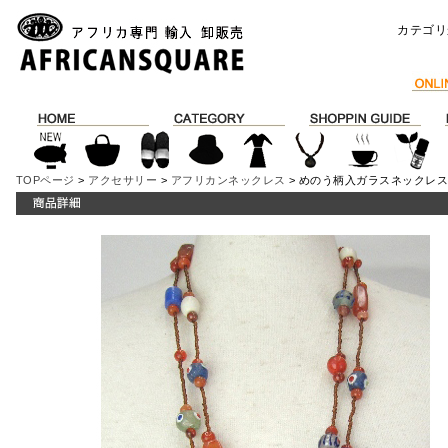
カテゴリ
TOPページ
>
アクセサリー
>
アフリカンネックレス
> めのう柄入ガラスネックレス\58