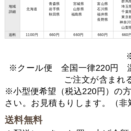
群馬
青森県
宮城県
富山県
地域
埼玉
北海道
岩手県
山形県
石川県
詳細
千葉
秋田県
福島県
福井県
東京
長野県
神奈川
山梨
送料
1100円
660円
660円
660円
660
※クール便 全国一律220円 温
ご注文が含まれ
※小型便希望（税込220円）の
さい。お見積もりします。（非
送料無料