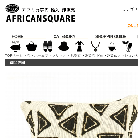
カテゴリ
TOPページ
>
布・ホームファブリック
>
泥染布
>
泥染布小物
> 泥染めクッションカ