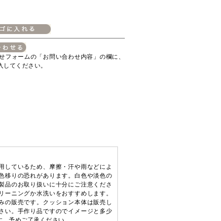
せフォームの「お問い合わせ内容」の欄に、
入してください。
用しているため、摩擦・汗や雨などによ
色移りの恐れがあります。白色や淡色の
製品のお取り扱いに十分にご注意くださ
リーニングか水洗いをおすすめします。
みの販売です。クッション本体は販売し
さい。手作り品ですのでイメージと多少
す。予めご了承ください。