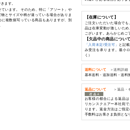
できます。
せています。 そのため、特に「アソート」や
実物とサイズや柄が違っている場合がありま
【在庫について】
めに複数個写っている商品もありますが、別
ご注文いただいた場合でも
。
品は在庫変動が激しいため
ございます。あらかじめご
【欠品中の商品につい
「入荷未定/受注可」
と記載
み受注を承ります。最小ロ
く）
送料について
＞送料詳細
基本送料・追加送料・送料
返品について
＞返品・
お客様の都合による返品は
リカンスクエアー本社宛で
ります。返金方法はご指定
手数料はお客さま負担とな