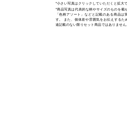
*小さい写真はクリックしていただくと拡大
*商品写真は代表的な柄やサイズのものを載
「色柄アソート」などと記載のある商品は
す。 また、個体差や雰囲気をお伝えするた
途記載のない限りセット商品ではありません