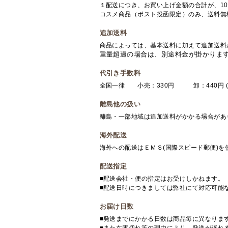
１配送につき、お買い上げ金額の合計が、10
コスメ商品（ポスト投函限定）のみ、送料無
追加送料
商品によっては、基本送料に加えて追加送料
重量超過の場合は、別途料金が掛かりま
代引き手数料
全国一律 小売：330円 卸：440円 (
離島他の扱い
離島・一部地域は追加送料がかかる場合があ
海外配送
海外への配送はＥＭＳ(国際スピード郵便)
配送指定
■配送会社・便の指定はお受けしかねます。
■配送日時につきましては弊社にて対応可能
お届け日数
■発送までにかかる日数は商品毎に異なりま