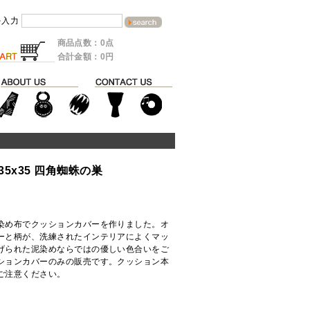
を入力
商品点数：0点
合計金額：0円
5x35 四角蜘蛛の巣
染め布でクッションカバーを作りました。オ
ーと柄が、洗練されたインテリアによくマッ
げられた泥染めならではの優しい色合いをご
ションカバーのみの販売です。クッション本
ご注意ください。