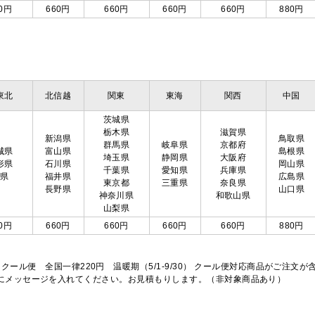
0円
660円
660円
660円
660円
880円
東北
北信越
関東
東海
関西
中国
茨城県
栃木県
滋賀県
新潟県
鳥取県
群馬県
岐阜県
京都府
城県
富山県
島根県
埼玉県
静岡県
大阪府
形県
石川県
岡山県
千葉県
愛知県
兵庫県
島県
福井県
広島県
東京都
三重県
奈良県
長野県
山口県
神奈川県
和歌山県
山梨県
0円
660円
660円
660円
660円
880円
※クール便 全国一律220円 温暖期（5/1-9/30） クール便対応商品がご
欄にメッセージを入れてください。お見積もりします。（非対象商品あり）