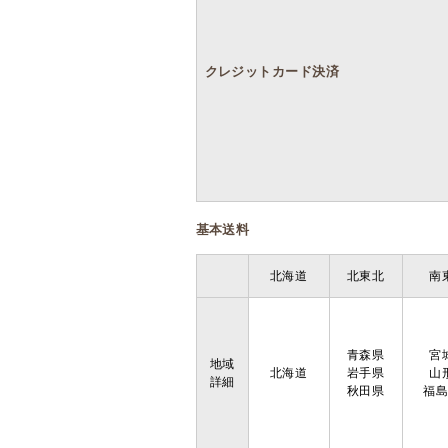
クレジットカード決済
基本送料
北海道
北東北
南
青森県
宮
地域
北海道
岩手県
山
詳細
秋田県
福