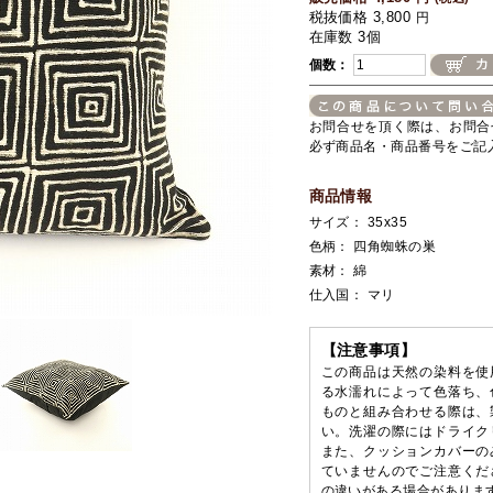
税抜価格 3,800
円
在庫数 3個
個数：
お問合せを頂く際は、お問合
必ず商品名・商品番号をご記
商品情報
サイズ： 35x35
色柄： 四角蜘蛛の巣
素材： 綿
仕入国： マリ
【注意事項】
この商品は天然の染料を使
る水濡れによって色落ち、
ものと組み合わせる際は、
い。洗濯の際にはドライク
また、クッションカバーの
ていませんのでご注意くだ
の違いがある場合がありま