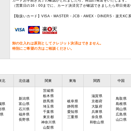
カードお手続き完了の確認がとれましたら、商品の発送をいたします。
（営業日の16：00までに、カード決済完了が確認できましたら即日発
【取扱いカード】VISA・MASTER・JCB・AMEX・DINERS・楽天K
卸の仕入れは原則としてクレジット決済はできません。
特別にご希望の方はご相談ください。
東北
北信越
関東
東海
関西
中国
茨城県
栃木県
滋賀県
新潟県
鳥取県
群馬県
岐阜県
京都府
城県
富山県
島根県
埼玉県
静岡県
大阪府
形県
石川県
岡山県
千葉県
愛知県
兵庫県
島県
福井県
広島県
東京都
三重県
奈良県
長野県
山口県
神奈川県
和歌山県
山梨県