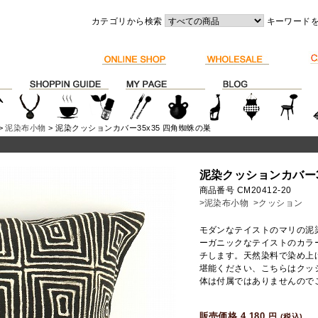
カテゴリから検索
キーワード
>
泥染布小物
> 泥染クッションカバー35x35 四角蜘蛛の巣
泥染クッションカバー3
商品番号 CM20412-20
>泥染布小物
>クッション
モダンなテイストのマリの泥
ーガニックなテイストのカラ
チします。天然染料で染め上
堪能ください、こちらはクッ
体は付属ではありませんので
販売価格 4,180
円
(税込)