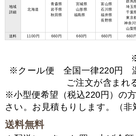
群馬
青森県
宮城県
富山県
地域
埼玉
北海道
岩手県
山形県
石川県
詳細
千葉
秋田県
福島県
福井県
東京
長野県
神奈川
山梨
送料
1100円
660円
660円
660円
660
※クール便 全国一律220円 温
ご注文が含まれ
※小型便希望（税込220円）の
さい。お見積もりします。（非
送料無料