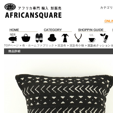
カテゴリ
TOPページ
>
布・ホームファブリック
>
泥染布
>
泥染布小物
> 泥染めクッションカバ