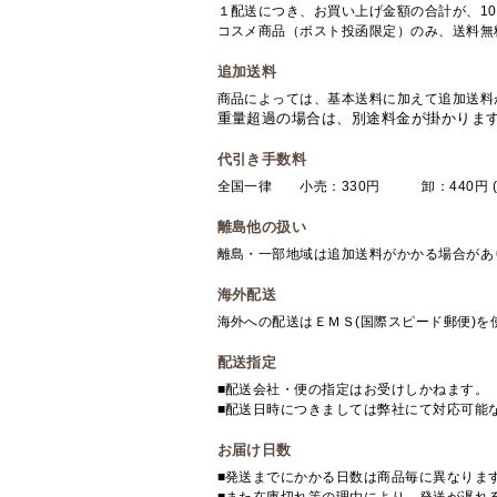
１配送につき、お買い上げ金額の合計が、10
コスメ商品（ポスト投函限定）のみ、送料無
追加送料
商品によっては、基本送料に加えて追加送料
重量超過の場合は、別途料金が掛かりま
代引き手数料
全国一律 小売：330円 卸：440円 (
離島他の扱い
離島・一部地域は追加送料がかかる場合があ
海外配送
海外への配送はＥＭＳ(国際スピード郵便)
配送指定
■配送会社・便の指定はお受けしかねます。
■配送日時につきましては弊社にて対応可能
お届け日数
■発送までにかかる日数は商品毎に異なりま