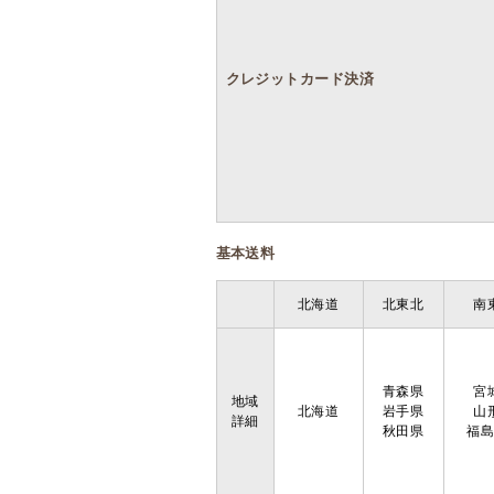
クレジットカード決済
基本送料
北海道
北東北
南
青森県
宮
地域
北海道
岩手県
山
詳細
秋田県
福