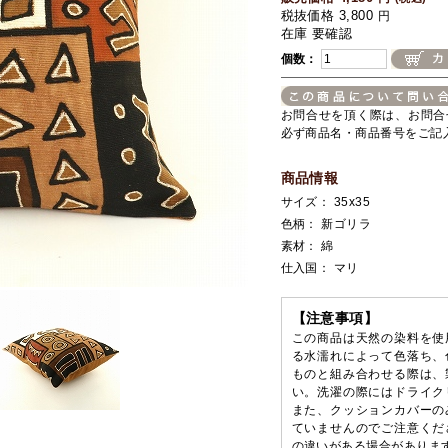
税抜価格 3,800
円
在庫 要確認
個数：
お問合せを頂く際は、お問合
必ず商品名・商品番号をご記
商品情報
サイズ： 35x35
色柄： 新ゴリラ
素材： 綿
仕入国： マリ
【注意事項】
この商品は天然の染料を使
る水濡れによって色落ち、
ものと組み合わせる際は、
い。洗濯の際にはドライク
また、クッションカバーの
ていませんのでご注意くだ
の違いがある場合がありま