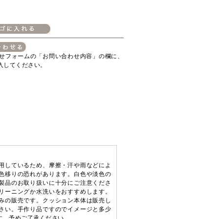
せフォームの「お問い合わせ内容」の欄に、
入してください。
用しているため、摩擦・汗や雨などによ
色移りの恐れがあります。白色や淡色の
製品のお取り扱いに十分にご注意くださ
リーニングか水洗いをおすすめします。
みの販売です。クッション本体は販売し
さい。手作り品ですのでイメージと多少
す。予めご了承ください。