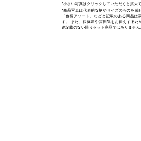
*小さい写真はクリックしていただくと拡大
*商品写真は代表的な柄やサイズのものを載
「色柄アソート」などと記載のある商品は
す。 また、個体差や雰囲気をお伝えするた
途記載のない限りセット商品ではありません