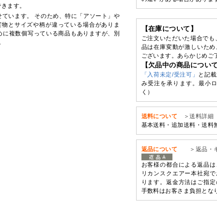
できます。
せています。 そのため、特に「アソート」や
実物とサイズや柄が違っている場合がありま
【在庫について】
めに複数個写っている商品もありますが、別
ご注文いただいた場合でも
。
品は在庫変動が激しいため
ございます。あらかじめご
【欠品中の商品につい
「入荷未定/受注可」
と記載
み受注を承ります。最小ロ
く）
送料について
＞送料詳細
基本送料・追加送料・送料
返品について
＞返品・
お客様の都合による返品は
リカンスクエアー本社宛で
ります。返金方法はご指定
手数料はお客さま負担とな