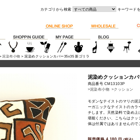
カテゴリから検索
キーワード
>
泥染布小物
> 泥染めクッションカバー35x35 新ゴリラ
泥染めクッションカバー
商品番号 CM13103P
>泥染布小物
>クッション
モダンなテイストのマリの泥
ーガニックなテイストのカラ
チします。天然染料で染め上
堪能ください、こちらはクッ
体は付属ではありませんので
販売価格 4,180
円
(税込)