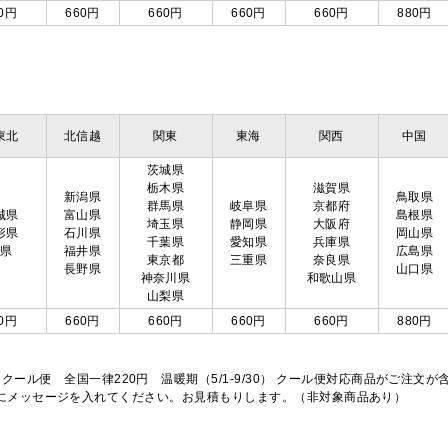
0円
660円
660円
660円
660円
880円
東北
北信越
関東
東海
関西
中国
茨城県
栃木県
滋賀県
新潟県
鳥取県
群馬県
岐阜県
京都府
城県
富山県
島根県
埼玉県
静岡県
大阪府
形県
石川県
岡山県
千葉県
愛知県
兵庫県
島県
福井県
広島県
東京都
三重県
奈良県
長野県
山口県
神奈川県
和歌山県
山梨県
0円
660円
660円
660円
660円
880円
※クール便 全国一律220円 温暖期（5/1-9/30） クール便対応商品がご
欄にメッセージを入れてください。お見積もりします。（非対象商品あり）