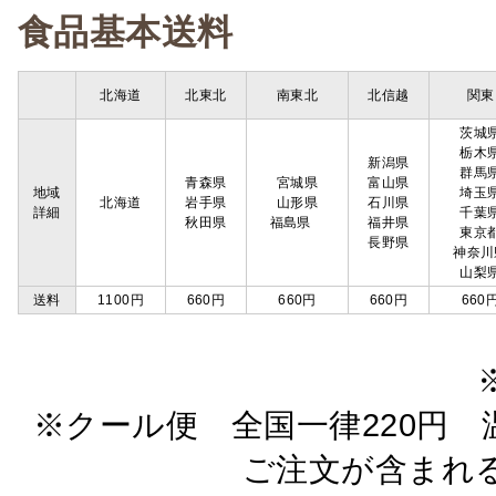
食品基本送料
北海道
北東北
南東北
北信越
関東
茨城
栃木
新潟県
群馬
青森県
宮城県
富山県
地域
埼玉
北海道
岩手県
山形県
石川県
詳細
千葉
秋田県
福島県
福井県
東京
長野県
神奈川
山梨
送料
1100円
660円
660円
660円
660
※クール便 全国一律220円 温
ご注文が含まれ