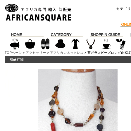
カテゴリ
TOPページ
>
アクセサリー
>
アフリカンネックレス
> 茶ガラスビーズロング(NK11)\6